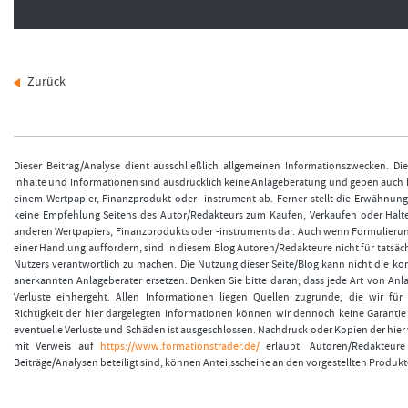
Zurück
Dieser Beitrag/Analyse dient ausschließlich allgemeinen Informationszwecken. Di
Inhalte und Informationen sind ausdrücklich keine Anlageberatung und geben auch
einem Wertpapier, Finanzprodukt oder -instrument ab. Ferner stellt die Erwähnun
keine Empfehlung Seitens des Autor/Redakteurs zum Kaufen, Verkaufen oder Halt
anderen Wertpapiers, Finanzprodukts oder -instruments dar. Auch wenn Formulieru
einer Handlung auffordern, sind in diesem Blog Autoren/Redakteure nicht für tatsäch
Nutzers verantwortlich zu machen. Die Nutzung dieser Seite/Blog kann nicht die k
anerkannten Anlageberater ersetzen. Denken Sie bitte daran, dass jede Art von Anla
Verluste einhergeht. Allen Informationen liegen Quellen zugrunde, die wir für 
Richtigkeit der hier dargelegten Informationen können wir dennoch keine Garanti
eventuelle Verluste und Schäden ist ausgeschlossen. Nachdruck oder Kopien der hier v
mit Verweis auf
https://www.formationstrader.de/
erlaubt. Autoren/Redakteure 
Beiträge/Analysen beteiligt sind, können Anteilsscheine an den vorgestellten Produkt