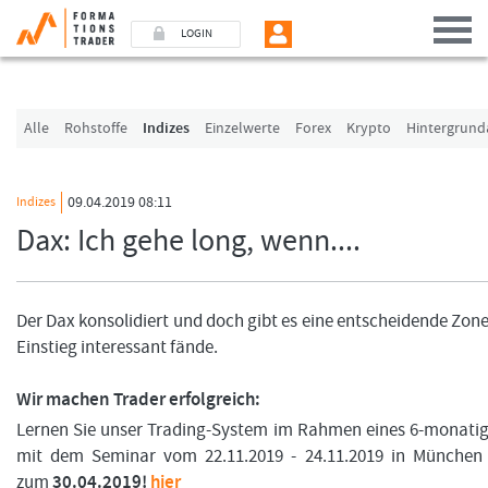
LOGIN
Benutzer (E-Mail-Adresse in Kleinschrift)
Alle
Rohstoffe
Indizes
Einzelwerte
Forex
Krypto
Hintergrund
Passwort
09.04.2019 08:11
Indizes
Dax: Ich gehe long, wenn....
Angemeldet bleiben
LOGIN
Der Dax konsolidiert und doch gibt es eine entscheidende Zone,
Einstieg interessant fände.
Passwort vergessen
Ich bin neu, und jetzt?
Wir machen Trader erfolgreich:
Das Formationstrader Programm bietet unterschiedliche User-Pakete. Bitte klicken
Lernen Sie unser Trading-System im Rahmen eines 6-monat
„Formationstrader werden“, und finden Sie auf unserem Online-Shop das passen
mit dem Seminar vom 22.11.2019 - 24.11.2019 in München
zum
30.04.2019!
hier