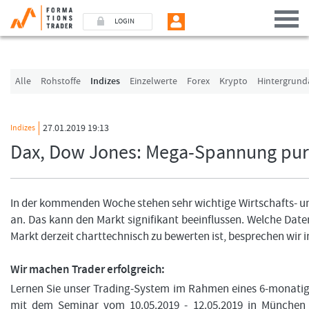
LOGIN
Benutzer (E-Mail-Adresse in Kleinschrift)
Alle
Rohstoffe
Indizes
Einzelwerte
Forex
Krypto
Hintergrund
Passwort
27.01.2019 19:13
Indizes
Dax, Dow Jones: Mega-Spannung pur
Angemeldet bleiben
LOGIN
In der kommenden Woche stehen sehr wichtige Wirtschafts-
an. Das kann den Markt signifikant beeinflussen. Welche Dat
Passwort vergessen
Markt derzeit charttechnisch zu bewerten ist, besprechen wir i
Ich bin neu, und jetzt?
Wir machen Trader erfolgreich:
Das Formationstrader Programm bietet unterschiedliche User-Pakete. Bitte klicken
„Formationstrader werden“, und finden Sie auf unserem Online-Shop das passen
Lernen Sie unser Trading-System im Rahmen eines 6-monat
mit dem Seminar vom 10.05.2019 - 12.05.2019 in München