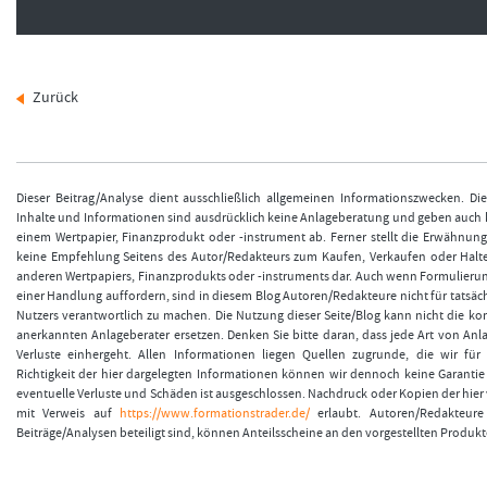
Zurück
Dieser Beitrag/Analyse dient ausschließlich allgemeinen Informationszwecken. Di
Inhalte und Informationen sind ausdrücklich keine Anlageberatung und geben auch
einem Wertpapier, Finanzprodukt oder -instrument ab. Ferner stellt die Erwähnun
keine Empfehlung Seitens des Autor/Redakteurs zum Kaufen, Verkaufen oder Halt
anderen Wertpapiers, Finanzprodukts oder -instruments dar. Auch wenn Formulieru
einer Handlung auffordern, sind in diesem Blog Autoren/Redakteure nicht für tatsäch
Nutzers verantwortlich zu machen. Die Nutzung dieser Seite/Blog kann nicht die k
anerkannten Anlageberater ersetzen. Denken Sie bitte daran, dass jede Art von Anla
Verluste einhergeht. Allen Informationen liegen Quellen zugrunde, die wir für 
Richtigkeit der hier dargelegten Informationen können wir dennoch keine Garanti
eventuelle Verluste und Schäden ist ausgeschlossen. Nachdruck oder Kopien der hier v
mit Verweis auf
https://www.formationstrader.de/
erlaubt. Autoren/Redakteure 
Beiträge/Analysen beteiligt sind, können Anteilsscheine an den vorgestellten Produkt