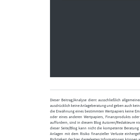
Dieser Beitrag/Analyse dient ausschließlich allgemei
ausdrücklich keine Anlageberatung und geben auch keine
die Erwähnung eines bestimmten Wertpapiers keine Emp
oder eines anderen Wertpapiers, Finanzprodukts ode
auffordern, sind in diesem Blog Autoren/Redakteure nic
dieser Seite/Blog kann nicht die kompetente Beratung 
Anlagen mit dem Risiko finanzieller Verluste einhergeh
Richtigkeit der hier dargelegten Informationen können 