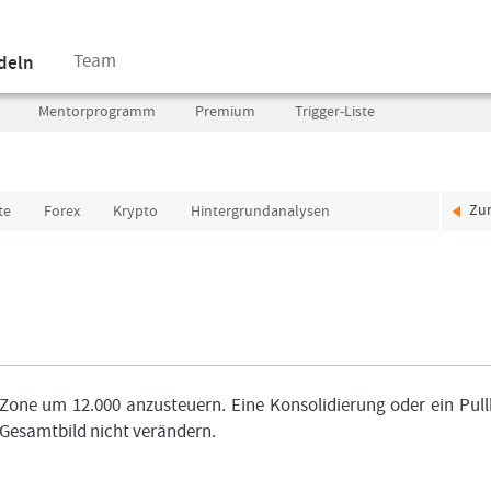
Team
ndeln
Mentorprogramm
Premium
Trigger-Liste
Zu
te
Forex
Krypto
Hintergrundanalysen
Benutzer
Ich
(E-
bin
Mail-
neu,
Adresse
und
in
jetzt?
Kleinschrift)
Das
Formationstrader
Programm
 Zone um 12.000 anzusteuern. Eine Konsolidierung oder ein Pul
Passwort
bietet
 Gesamtbild nicht verändern.
unterschiedliche
User-
Pakete.