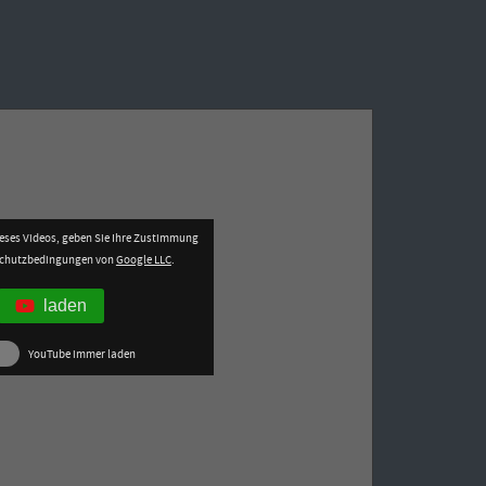
eses Videos, geben Sie Ihre Zustimmung
schutzbedingungen von
Google LLC
.
laden
YouTube immer laden