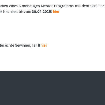
Bitte
Angemeldet
FORMATIONSTRADER
ahmen eines 6-monatigen Mentor-Programms mit dem Seminar
klicken
bleiben
WERDEN
Sie
5% Nachlass bis zum
30.04.2019!
hier
unten
auf
LOGIN
„Formationstrader
werden“,
Passwort
und
vergessen
finden
Sie
auf
der echte Gewinner, Teil II
hier
unserem
Online-
Shop
das
passende
Angebot.