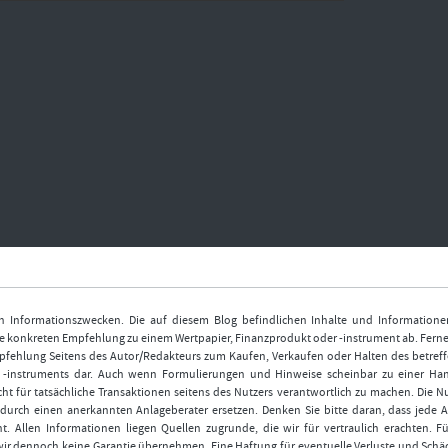
nen Informationszwecken. Die auf diesem Blog befindlichen Inhalte und Informatione
 konkreten Empfehlung zu einem Wertpapier, Finanzprodukt oder -instrument ab. Ferner
fehlung Seitens des Autor/Redakteurs zum Kaufen, Verkaufen oder Halten des betref
r -instruments dar. Auch wenn Formulierungen und Hinweise scheinbar zu einer Ha
ht für tatsächliche Transaktionen seitens des Nutzers verantwortlich zu machen. Die 
durch einen anerkannten Anlageberater ersetzen. Denken Sie bitte daran, dass jede A
t. Allen Informationen liegen Quellen zugrunde, die wir für vertraulich erachten. Fü
wir dennoch keine Garantie übernehmen. Eine Haftung für eventuelle Verluste und Schä