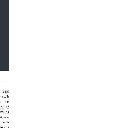
n sind
 stellt
fenden
ndlung
Nutzung
rt von
r eine
den ist