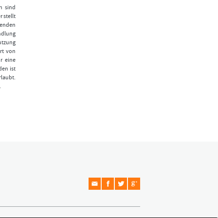
n sind
 stellt
fenden
ndlung
Nutzung
rt von
r eine
den ist
laubt.
.