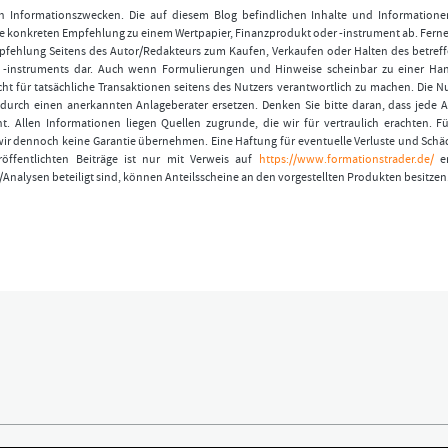
nen Informationszwecken. Die auf diesem Blog befindlichen Inhalte und Informatione
 konkreten Empfehlung zu einem Wertpapier, Finanzprodukt oder -instrument ab. Ferner
fehlung Seitens des Autor/Redakteurs zum Kaufen, Verkaufen oder Halten des betref
r -instruments dar. Auch wenn Formulierungen und Hinweise scheinbar zu einer Ha
ht für tatsächliche Transaktionen seitens des Nutzers verantwortlich zu machen. Die 
durch einen anerkannten Anlageberater ersetzen. Denken Sie bitte daran, dass jede A
t. Allen Informationen liegen Quellen zugrunde, die wir für vertraulich erachten. Fü
wir dennoch keine Garantie übernehmen. Eine Haftung für eventuelle Verluste und Schä
öffentlichten Beiträge ist nur mit Verweis auf
https://www.formationstrader.de/
er
/Analysen beteiligt sind, können Anteilsscheine an den vorgestellten Produkten besitzen