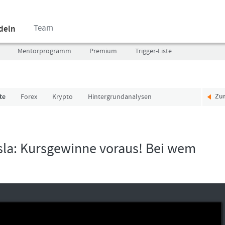
Team
ndeln
Mentorprogramm
Premium
Trigger-Liste
Zu
te
Forex
Krypto
Hintergrundanalysen
Benutzer
Ich
(E-
bin
Mail-
neu,
Adresse
und
sla: Kursgewinne voraus! Bei wem
in
jetzt?
Kleinschrift)
Das
Formationstrader
Programm
Passwort
bietet
unterschiedliche
User-
Pakete.