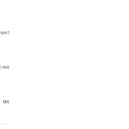
arum?
d mit
. Mit