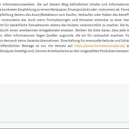
nen Informationszwecken. Die auf diesem Blog befindlichen Inhalte und Informatione
 konkreten Empfehlung zu einem Wertpapier, Finanzprodukt oder -instrument ab. Ferner
fehlung Seitens des Autor/Redakteurs zum Kaufen, Verkaufen oder Halten des betref
r -instruments dar. Auch wenn Formulierungen und Hinweise scheinbar zu einer Ha
ht für tatsächliche Transaktionen seitens des Nutzers verantwortlich zu machen. Die 
durch einen anerkannten Anlageberater ersetzen. Denken Sie bitte daran, dass jede A
t. Allen Informationen liegen Quellen zugrunde, die wir für vertraulich erachten. Fü
wir dennoch keine Garantie übernehmen. Eine Haftung für eventuelle Verluste und Schä
öffentlichten Beiträge ist nur mit Verweis auf
https://www.formationstrader.de/
er
/Analysen beteiligt sind, können Anteilsscheine an den vorgestellten Produkten besitzen