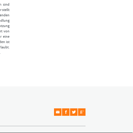
n sind
 stellt
fenden
ndlung
Nutzung
rt von
r eine
den ist
laubt.
.