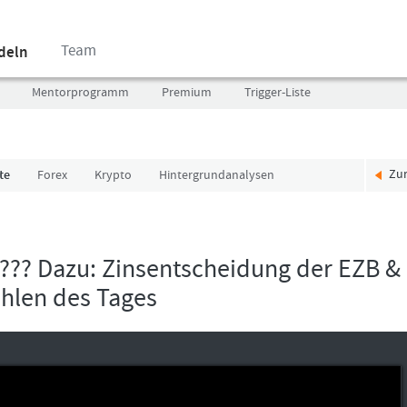
Team
ndeln
Mentorprogramm
Premium
Trigger-Liste
Zu
te
Forex
Krypto
Hintergrundanalysen
Benutzer
Ich
(E-
bin
Mail-
neu,
Adresse
und
n??? Dazu: Zinsentscheidung der EZB &
in
jetzt?
ahlen des Tages
Kleinschrift)
Das
Formationstrader
Programm
Passwort
bietet
unterschiedliche
User-
Pakete.