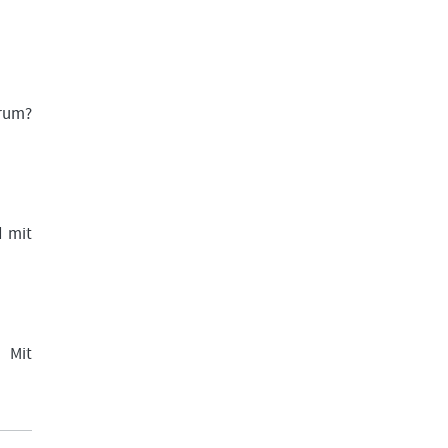
arum?
d mit
. Mit