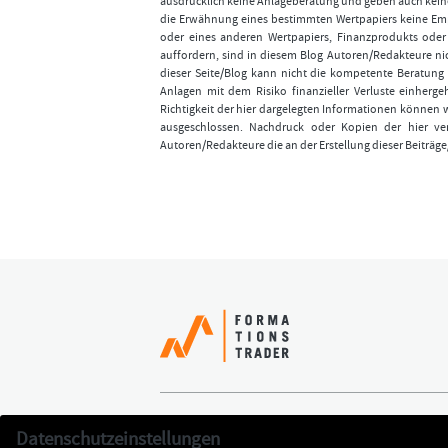
ausdrücklich keine Anlageberatung und geben auch keine
die Erwähnung eines bestimmten Wertpapiers keine Emp
oder eines anderen Wertpapiers, Finanzprodukts ode
auffordern, sind in diesem Blog Autoren/Redakteure nic
dieser Seite/Blog kann nicht die kompetente Beratung 
Anlagen mit dem Risiko finanzieller Verluste einhergeh
Richtigkeit der hier dargelegten Informationen können 
ausgeschlossen. Nachdruck oder Kopien der hier ver
Autoren/Redakteure die an der Erstellung dieser Beiträge
Erfolgreich handeln
Jetzt k
Datenschutzeinstellungen