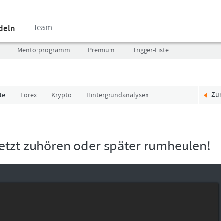
Team
ndeln
Mentorprogramm
Premium
Trigger-Liste
Zu
te
Forex
Krypto
Hintergrundanalysen
Benutzer
Ich
(E-
bin
Mail-
neu,
Adresse
und
 Jetzt zuhören oder später rumheulen!
in
jetzt?
Kleinschrift)
Das
Formationstrader
Programm
Passwort
bietet
unterschiedliche
User-
Pakete.