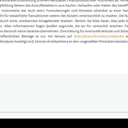
 konkreten Empfehlung zu einem Wertpapier, Finanzprodukt oder -instrument ab. Ferner
fehlung Seitens des Autor/Redakteurs zum Kaufen, Verkaufen oder Halten des betref
r -instruments dar. Auch wenn Formulierungen und Hinweise scheinbar zu einer Ha
ht für tatsächliche Transaktionen seitens des Nutzers verantwortlich zu machen. Die 
durch einen anerkannten Anlageberater ersetzen. Denken Sie bitte daran, dass jede A
t. Allen Informationen liegen Quellen zugrunde, die wir für vertraulich erachten. Fü
wir dennoch keine Garantie übernehmen. Eine Haftung für eventuelle Verluste und Schä
öffentlichten Beiträge ist nur mit Verweis auf
https://www.formationstrader.de/
er
/Analysen beteiligt sind, können Anteilsscheine an den vorgestellten Produkten besitzen
ündigen
Kontakt