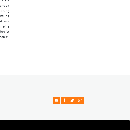
 stellt
fenden
ndlung
Nutzung
rt von
r eine
den ist
laubt.
.
Copyright © 2026 Formationstrader