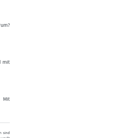
arum?
d mit
. Mit
n sind