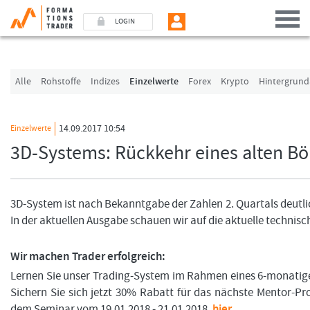
LOGIN
Benutzer (E-Mail-Adresse in Kleinschrift)
Alle
Rohstoffe
Indizes
Einzelwerte
Forex
Krypto
Hintergrund
Passwort
14.09.2017 10:54
Einzelwerte
3D-Systems: Rückkehr eines alten Bö
Angemeldet bleiben
LOGIN
3D-System ist nach Bekanntgabe der Zahlen 2. Quartals deutli
In der aktuellen Ausgabe schauen wir auf die aktuelle technisc
Passwort vergessen
Ich bin neu, und jetzt?
Wir machen Trader erfolgreich:
Das Formationstrader Programm bietet unterschiedliche User-Pakete. Bitte klicken
Lernen Sie unser Trading-System im Rahmen eines 6-monati
„Formationstrader werden“, und finden Sie auf unserem Online-Shop das passen
Sichern Sie sich jetzt 30% Rabatt für das nächste Mentor-
dem Seminar vom 19.01.2018 - 21.01.2018.
hier