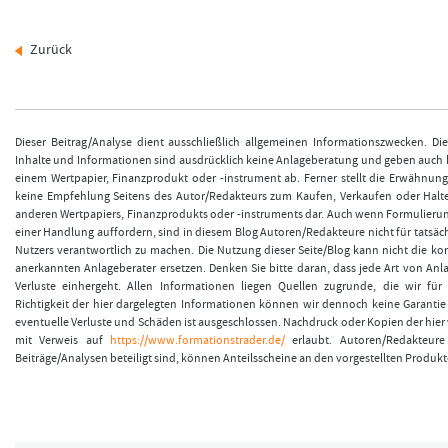
Zurück
Dieser Beitrag/Analyse dient ausschließlich allgemeinen Informationszwecken. Di
Inhalte und Informationen sind ausdrücklich keine Anlageberatung und geben auch
einem Wertpapier, Finanzprodukt oder -instrument ab. Ferner stellt die Erwähnun
keine Empfehlung Seitens des Autor/Redakteurs zum Kaufen, Verkaufen oder Halt
anderen Wertpapiers, Finanzprodukts oder -instruments dar. Auch wenn Formulieru
einer Handlung auffordern, sind in diesem Blog Autoren/Redakteure nicht für tatsäch
Nutzers verantwortlich zu machen. Die Nutzung dieser Seite/Blog kann nicht die k
anerkannten Anlageberater ersetzen. Denken Sie bitte daran, dass jede Art von Anla
Verluste einhergeht. Allen Informationen liegen Quellen zugrunde, die wir für 
Richtigkeit der hier dargelegten Informationen können wir dennoch keine Garanti
eventuelle Verluste und Schäden ist ausgeschlossen. Nachdruck oder Kopien der hier v
mit Verweis auf
https://www.formationstrader.de/
erlaubt. Autoren/Redakteure 
Beiträge/Analysen beteiligt sind, können Anteilsscheine an den vorgestellten Produkt