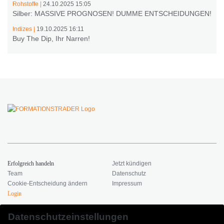
Rohstoffe |
24.10.2025 15:05
Silber: MASSIVE PROGNOSEN! DUMME ENTSCHEIDUNGEN!
Indizes |
19.10.2025 16:11
Buy The Dip, Ihr Narren!
Erfolgreich handeln
Jetzt kündigen
Team
Datenschutz
Cookie-Entscheidung ändern
Impressum
Login
Copyright © 2026 Formationstrader
Kontakt
Datenschutzeinstellungen
All rights reserved.
Dr. Hamed Esnaashari