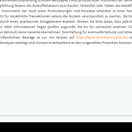
 konkreten Empfehlung zu einem Wertpapier, Finanzprodukt oder -instrument ab. Ferner
fehlung Seitens des Autor/Redakteurs zum Kaufen, Verkaufen oder Halten des betref
r -instruments dar. Auch wenn Formulierungen und Hinweise scheinbar zu einer Ha
ht für tatsächliche Transaktionen seitens des Nutzers verantwortlich zu machen. Die 
durch einen anerkannten Anlageberater ersetzen. Denken Sie bitte daran, dass jede A
t. Allen Informationen liegen Quellen zugrunde, die wir für vertraulich erachten. Fü
wir dennoch keine Garantie übernehmen. Eine Haftung für eventuelle Verluste und Schä
öffentlichten Beiträge ist nur mit Verweis auf
https://www.formationstrader.de/
er
/Analysen beteiligt sind, können Anteilsscheine an den vorgestellten Produkten besitzen
ündigen
Kontakt