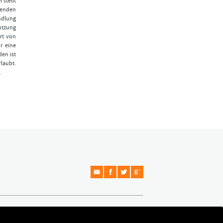
 stellt
fenden
ndlung
Nutzung
rt von
r eine
den ist
laubt.
.
Copyright © 2026 Formationstrader