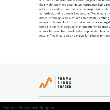
ausdrücklich keine Anlageberatung und geben auch keine
die Erwähnung eines bestimmten Wertpapiers keine Emp
oder eines anderen Wertpapiers, Finanzprodukts ode
auffordern, sind in diesem Blog Autoren/Redakteure nic
dieser Seite/Blog kann nicht die kompetente Beratung 
Anlagen mit dem Risiko finanzieller Verluste einhergeh
Richtigkeit der hier dargelegten Informationen können 
ausgeschlossen. Nachdruck oder Kopien der hier ver
Autoren/Redakteure die an der Erstellung dieser Beiträge
Erfolgreich handeln
Jetzt k
Datenschutzeinstellungen