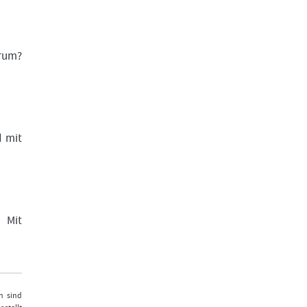
arum?
d mit
. Mit
n sind