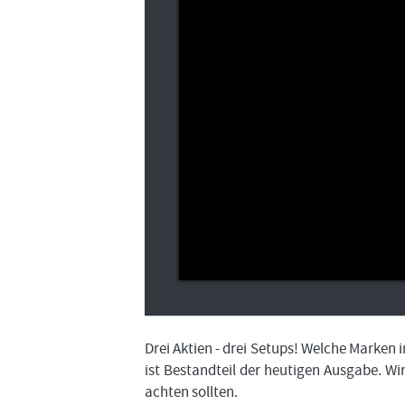
Drei Aktien - drei Setups! Welche Marken 
ist Bestandteil der heutigen Ausgabe. Wi
achten sollten.