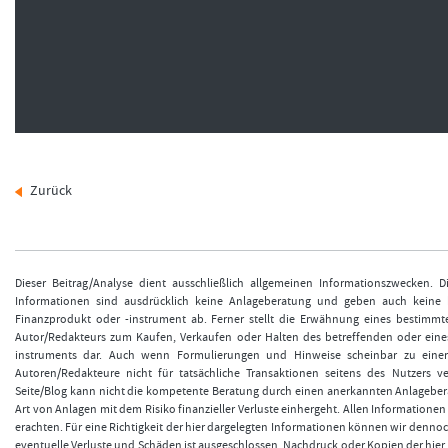
Zurück
Dieser Beitrag/Analyse dient ausschließlich allgemeinen Informationszwecken. 
Informationen sind ausdrücklich keine Anlageberatung und geben auch keine
Finanzprodukt oder -instrument ab. Ferner stellt die Erwähnung eines bestimmt
Autor/Redakteurs zum Kaufen, Verkaufen oder Halten des betreffenden oder eine
instruments dar. Auch wenn Formulierungen und Hinweise scheinbar zu einer
Autoren/Redakteure nicht für tatsächliche Transaktionen seitens des Nutzers v
Seite/Blog kann nicht die kompetente Beratung durch einen anerkannten Anlageberat
Art von Anlagen mit dem Risiko finanzieller Verluste einhergeht. Allen Informationen 
erachten. Für eine Richtigkeit der hier dargelegten Informationen können wir denno
eventuelle Verluste und Schäden ist ausgeschlossen. Nachdruck oder Kopien der hier v