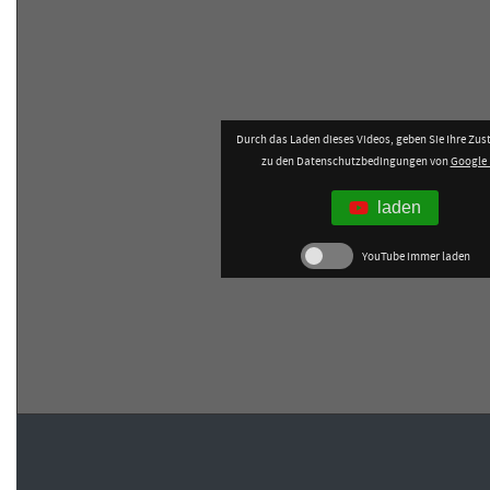
Durch das Laden dieses Videos, geben Sie Ihre Z
zu den Datenschutzbedingungen von
Google 
laden
YouTube immer laden