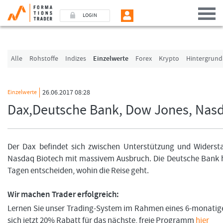
LOGIN
Benutzer (E-Mail-Adresse in Kleinschrift)
Alle
Rohstoffe
Indizes
Einzelwerte
Forex
Krypto
Hintergrund
Passwort
26.06.2017 08:28
Einzelwerte
Dax,Deutsche Bank, Dow Jones, Nasd
Angemeldet bleiben
LOGIN
Der Dax befindet sich zwischen Unterstützung und Widers
Nasdaq Biotech mit massivem Ausbruch. Die Deutsche Bank
Passwort vergessen
Tagen entscheiden, wohin die Reise geht.
Ich bin neu, und jetzt?
Wir machen Trader erfolgreich:
Das Formationstrader Programm bietet unterschiedliche User-Pakete. Bitte klicke
und finden Sie auf unserem Online-Shop das passende Angebot.
Lernen Sie unser Trading-System im Rahmen eines 6-monatig
sich jetzt 20% Rabatt für das nächste, freie Programm
hier