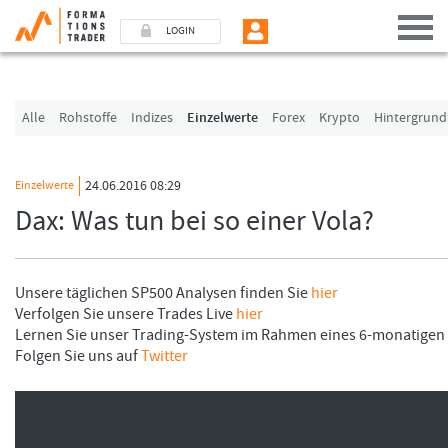
LOGIN
Benutzer (E-Mail-Adresse in Kleinschrift)
Alle
Rohstoffe
Indizes
Einzelwerte
Forex
Krypto
Hintergrund
Passwort
24.06.2016 08:29
Einzelwerte
Dax: Was tun bei so einer Vola?
Angemeldet bleiben
LOGIN
Unsere täglichen SP500 Analysen finden Sie
hier
Verfolgen Sie unsere Trades Live
hier
Passwort vergessen
Lernen Sie unser Trading-System im Rahmen eines 6-monatig
Folgen Sie uns auf
Twitter
Ich bin neu, und jetzt?
Das Formationstrader Programm bietet unterschiedliche User-Pakete. Bitte klicke
und finden Sie auf unserem Online-Shop das passende Angebot.