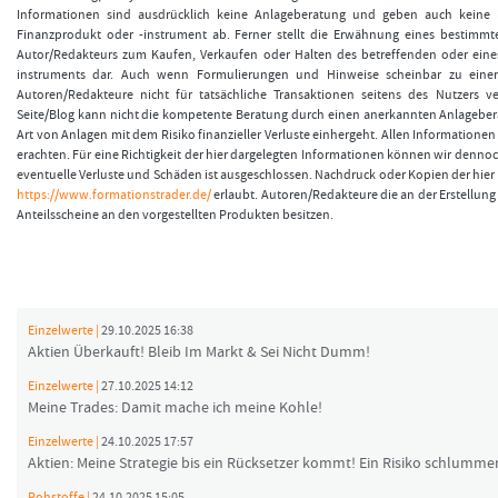
Informationen sind ausdrücklich keine Anlageberatung und geben auch keine
Finanzprodukt oder -instrument ab. Ferner stellt die Erwähnung eines bestimmt
Autor/Redakteurs zum Kaufen, Verkaufen oder Halten des betreffenden oder eine
instruments dar. Auch wenn Formulierungen und Hinweise scheinbar zu einer
Autoren/Redakteure nicht für tatsächliche Transaktionen seitens des Nutzers v
Seite/Blog kann nicht die kompetente Beratung durch einen anerkannten Anlageberat
Art von Anlagen mit dem Risiko finanzieller Verluste einhergeht. Allen Informationen 
erachten. Für eine Richtigkeit der hier dargelegten Informationen können wir denno
eventuelle Verluste und Schäden ist ausgeschlossen. Nachdruck oder Kopien der hier v
https://www.formationstrader.de/
erlaubt. Autoren/Redakteure die an der Erstellung 
Anteilsscheine an den vorgestellten Produkten besitzen.
Einzelwerte |
29.10.2025 16:38
Aktien Überkauft! Bleib Im Markt & Sei Nicht Dumm!
Einzelwerte |
27.10.2025 14:12
Meine Trades: Damit mache ich meine Kohle!
Einzelwerte |
24.10.2025 17:57
Aktien: Meine Strategie bis ein Rücksetzer kommt! Ein Risiko schlummer
Rohstoffe |
24.10.2025 15:05