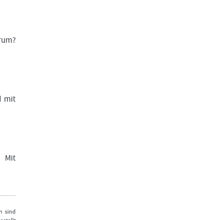
arum?
d mit
. Mit
n sind