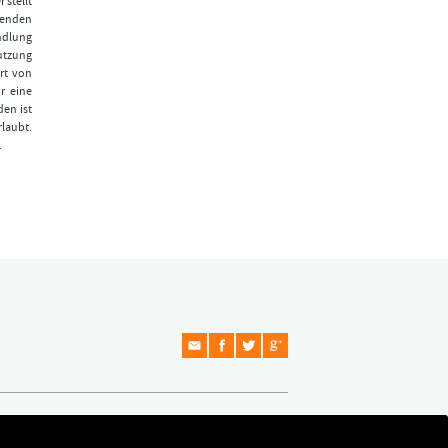
 stellt
fenden
ndlung
Nutzung
rt von
r eine
den ist
laubt.
.
Copyright © 2026 Formationstrader