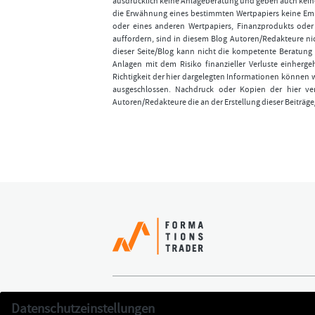
ausdrücklich keine Anlageberatung und geben auch keine
die Erwähnung eines bestimmten Wertpapiers keine Emp
oder eines anderen Wertpapiers, Finanzprodukts ode
auffordern, sind in diesem Blog Autoren/Redakteure nic
dieser Seite/Blog kann nicht die kompetente Beratung 
Anlagen mit dem Risiko finanzieller Verluste einhergeh
Richtigkeit der hier dargelegten Informationen können 
ausgeschlossen. Nachdruck oder Kopien der hier ver
Autoren/Redakteure die an der Erstellung dieser Beiträge
Erfolgreich handeln
Jetzt k
Datenschutzeinstellungen