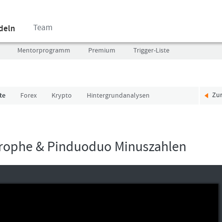
Team
ndeln
Mentorprogramm
Premium
Trigger-Liste
Zu
te
Forex
Krypto
Hintergrundanalysen
Benutzer
Ich
(E-
bin
Mail-
neu,
Adresse
und
strophe & Pinduoduo Minuszahlen
in
jetzt?
Kleinschrift)
Das
Formationstrader
Programm
Passwort
bietet
unterschiedliche
User-
Pakete.