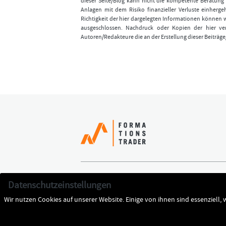
dieser Seite/Blog kann nicht die kompetente Beratung 
Anlagen mit dem Risiko finanzieller Verluste einhergeh
Richtigkeit der hier dargelegten Informationen können 
ausgeschlossen. Nachdruck oder Kopien der hier ver
Autoren/Redakteure die an der Erstellung dieser Beiträge
Erfolgreich handeln
Jetzt k
Datenschutzeinstellungen
Team
Datens
Wir nutzen Cookies auf unserer Website. Einige von ihnen sind essenziell,
Cookie-Entscheidung ändern
Impres
Login