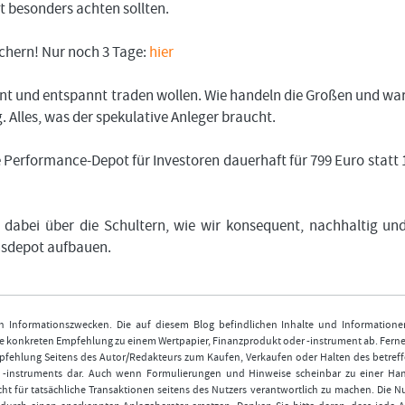
t besonders achten sollten.
hern! Nur noch 3 Tage:
hier
tant und entspannt traden wollen. Wie handeln die Großen und w
 Alles, was der spekulative Anleger braucht.
erformance-Depot für Investoren dauerhaft für 799 Euro statt 
dabei über die Schultern, wie wir konsequent, nachhaltig un
onsdepot aufbauen.
nen Informationszwecken. Die auf diesem Blog befindlichen Inhalte und Informatione
 konkreten Empfehlung zu einem Wertpapier, Finanzprodukt oder -instrument ab. Ferner
fehlung Seitens des Autor/Redakteurs zum Kaufen, Verkaufen oder Halten des betref
r -instruments dar. Auch wenn Formulierungen und Hinweise scheinbar zu einer Ha
ht für tatsächliche Transaktionen seitens des Nutzers verantwortlich zu machen. Die 