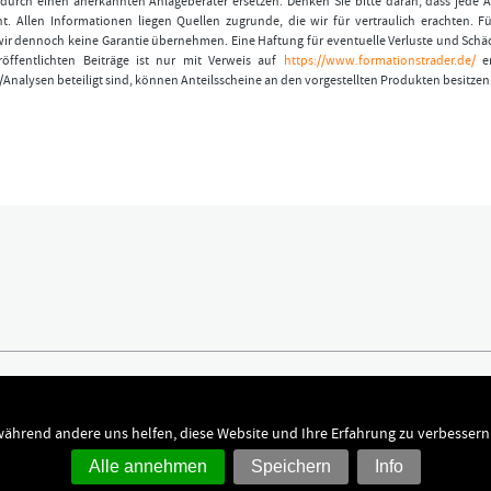
durch einen anerkannten Anlageberater ersetzen. Denken Sie bitte daran, dass jede A
t. Allen Informationen liegen Quellen zugrunde, die wir für vertraulich erachten. Fü
wir dennoch keine Garantie übernehmen. Eine Haftung für eventuelle Verluste und Schä
öffentlichten Beiträge ist nur mit Verweis auf
https://www.formationstrader.de/
er
/Analysen beteiligt sind, können Anteilsscheine an den vorgestellten Produkten besitzen
ündigen
Kontakt
chutz
Dr. Hamed Esnaashari
 während andere uns helfen, diese Website und Ihre Erfahrung zu verbessern
sum
kontakt@formationstrader.de
Alle annehmen
Speichern
Info