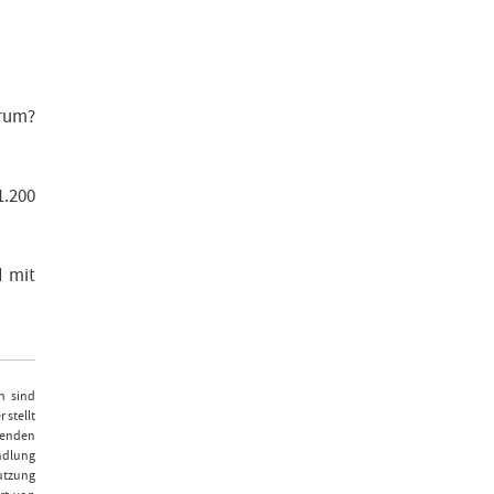
arum?
1.200
d mit
n sind
 stellt
fenden
ndlung
Nutzung