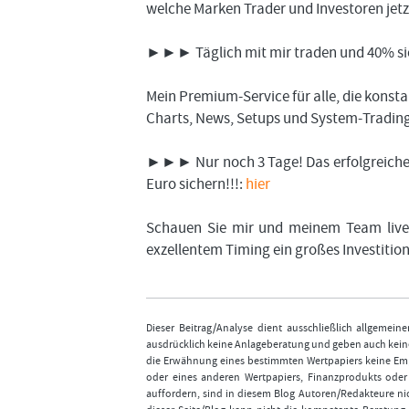
welche Marken Trader und Investoren jetz
►►► Täglich mit mir traden und 40% sic
Mein Premium-Service für alle, die kons
Charts, News, Setups und System-Trading.
►►► Nur noch 3 Tage! Das erfolgreiche P
Euro sichern!!!:
hier
Schauen Sie mir und meinem Team live 
exzellentem Timing ein großes Investiti
Dieser Beitrag/Analyse dient ausschließlich allgemei
ausdrücklich keine Anlageberatung und geben auch keine
die Erwähnung eines bestimmten Wertpapiers keine Emp
oder eines anderen Wertpapiers, Finanzprodukts ode
auffordern, sind in diesem Blog Autoren/Redakteure nic