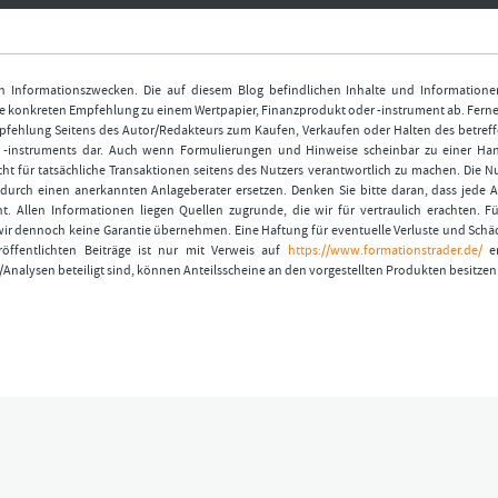
nen Informationszwecken. Die auf diesem Blog befindlichen Inhalte und Informatione
 konkreten Empfehlung zu einem Wertpapier, Finanzprodukt oder -instrument ab. Ferner
fehlung Seitens des Autor/Redakteurs zum Kaufen, Verkaufen oder Halten des betref
r -instruments dar. Auch wenn Formulierungen und Hinweise scheinbar zu einer Ha
ht für tatsächliche Transaktionen seitens des Nutzers verantwortlich zu machen. Die 
durch einen anerkannten Anlageberater ersetzen. Denken Sie bitte daran, dass jede A
t. Allen Informationen liegen Quellen zugrunde, die wir für vertraulich erachten. Fü
wir dennoch keine Garantie übernehmen. Eine Haftung für eventuelle Verluste und Schä
öffentlichten Beiträge ist nur mit Verweis auf
https://www.formationstrader.de/
er
/Analysen beteiligt sind, können Anteilsscheine an den vorgestellten Produkten besitzen