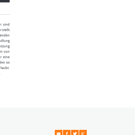
n sind
 stellt
fenden
ndlung
Nutzung
rt von
r eine
den ist
laubt.
.