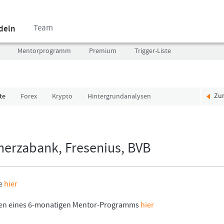
Team
ndeln
Mentorprogramm
Premium
Trigger-Liste
Zu
te
Forex
Krypto
Hintergrundanalysen
Benutzer
Ich
(E-
bin
Mail-
neu,
Adresse
und
merzabank, Fresenius, BVB
in
jetzt?
Kleinschrift)
Das
Formationstrader
Programm
ie
hier
Passwort
bietet
unterschiedliche
men eines 6-monatigen Mentor-Programms
hier
User-
Pakete.