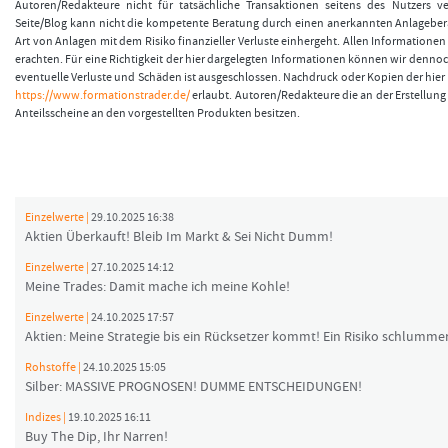
Autoren/Redakteure nicht für tatsächliche Transaktionen seitens des Nutzers v
Seite/Blog kann nicht die kompetente Beratung durch einen anerkannten Anlageberat
Art von Anlagen mit dem Risiko finanzieller Verluste einhergeht. Allen Informationen 
erachten. Für eine Richtigkeit der hier dargelegten Informationen können wir denno
eventuelle Verluste und Schäden ist ausgeschlossen. Nachdruck oder Kopien der hier v
https://www.formationstrader.de/
erlaubt. Autoren/Redakteure die an der Erstellung 
Anteilsscheine an den vorgestellten Produkten besitzen.
Einzelwerte |
29.10.2025 16:38
Aktien Überkauft! Bleib Im Markt & Sei Nicht Dumm!
Einzelwerte |
27.10.2025 14:12
Meine Trades: Damit mache ich meine Kohle!
Einzelwerte |
24.10.2025 17:57
Aktien: Meine Strategie bis ein Rücksetzer kommt! Ein Risiko schlummer
Rohstoffe |
24.10.2025 15:05
Silber: MASSIVE PROGNOSEN! DUMME ENTSCHEIDUNGEN!
Indizes |
19.10.2025 16:11
Buy The Dip, Ihr Narren!