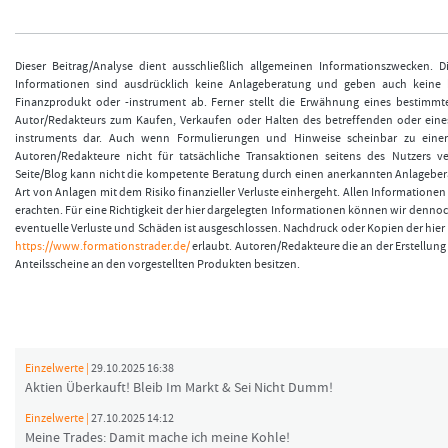
Dieser Beitrag/Analyse dient ausschließlich allgemeinen Informationszwecken. 
Informationen sind ausdrücklich keine Anlageberatung und geben auch keine
Finanzprodukt oder -instrument ab. Ferner stellt die Erwähnung eines bestimmt
Autor/Redakteurs zum Kaufen, Verkaufen oder Halten des betreffenden oder eine
instruments dar. Auch wenn Formulierungen und Hinweise scheinbar zu einer
Autoren/Redakteure nicht für tatsächliche Transaktionen seitens des Nutzers v
Seite/Blog kann nicht die kompetente Beratung durch einen anerkannten Anlageberat
Art von Anlagen mit dem Risiko finanzieller Verluste einhergeht. Allen Informationen 
erachten. Für eine Richtigkeit der hier dargelegten Informationen können wir denno
eventuelle Verluste und Schäden ist ausgeschlossen. Nachdruck oder Kopien der hier v
https://www.formationstrader.de/
erlaubt. Autoren/Redakteure die an der Erstellung 
Anteilsscheine an den vorgestellten Produkten besitzen.
Einzelwerte |
29.10.2025 16:38
Aktien Überkauft! Bleib Im Markt & Sei Nicht Dumm!
Einzelwerte |
27.10.2025 14:12
Meine Trades: Damit mache ich meine Kohle!