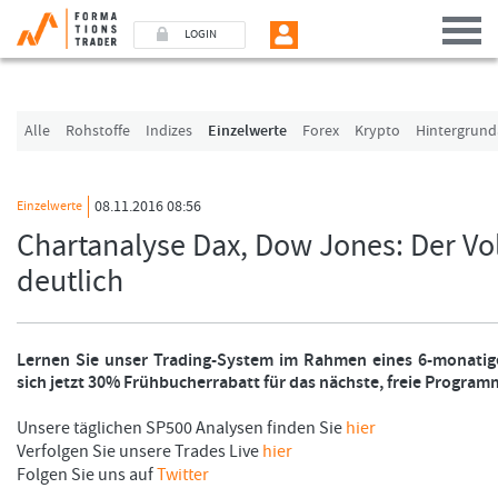
LOGIN
Benutzer (E-Mail-Adresse in Kleinschrift)
Alle
Rohstoffe
Indizes
Einzelwerte
Forex
Krypto
Hintergrund
Passwort
08.11.2016 08:56
Einzelwerte
Chartanalyse Dax, Dow Jones: Der Volat
Angemeldet bleiben
deutlich
LOGIN
Lernen Sie unser Trading-System im Rahmen eines 6-monatig
Passwort vergessen
sich jetzt 30% Frühbucherrabatt für das nächste, freie Progra
Ich bin neu, und jetzt?
Unsere täglichen SP500 Analysen finden Sie
hier
Das Formationstrader Programm bietet unterschiedliche User-Pakete. Bitte klicke
Verfolgen Sie unsere Trades Live
hier
und finden Sie auf unserem Online-Shop das passende Angebot.
Folgen Sie uns auf
Twitter