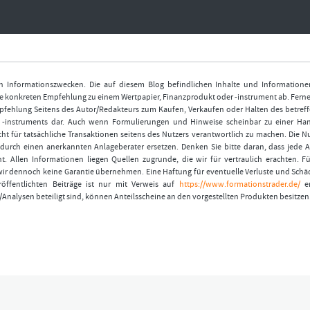
nen Informationszwecken. Die auf diesem Blog befindlichen Inhalte und Informatione
 konkreten Empfehlung zu einem Wertpapier, Finanzprodukt oder -instrument ab. Ferner
fehlung Seitens des Autor/Redakteurs zum Kaufen, Verkaufen oder Halten des betref
r -instruments dar. Auch wenn Formulierungen und Hinweise scheinbar zu einer Ha
ht für tatsächliche Transaktionen seitens des Nutzers verantwortlich zu machen. Die 
durch einen anerkannten Anlageberater ersetzen. Denken Sie bitte daran, dass jede A
t. Allen Informationen liegen Quellen zugrunde, die wir für vertraulich erachten. Fü
wir dennoch keine Garantie übernehmen. Eine Haftung für eventuelle Verluste und Schä
öffentlichten Beiträge ist nur mit Verweis auf
https://www.formationstrader.de/
er
/Analysen beteiligt sind, können Anteilsscheine an den vorgestellten Produkten besitzen