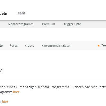
Team
ndeln
Mentorprogramm
Premium
Trigger-Liste
Zu
te
Forex
Krypto
Hintergrundanalysen
Benutzer
Ich
(E-
bin
Mail-
neu,
Adresse
und
z
in
jetzt?
Kleinschrift)
Das
Formationstrader
Programm
en eines 6-monatigen Mentor-Programms. Sichern Sie sich jetz
Passwort
bietet
Programm
hier
unterschiedliche
User-
ie
hier
Pakete.