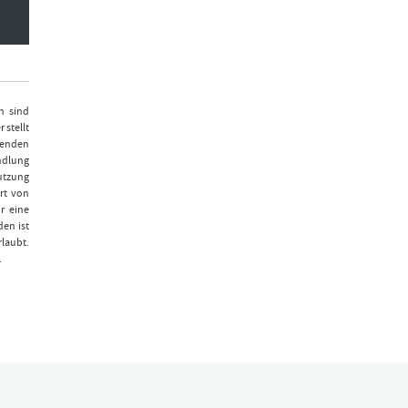
n sind
 stellt
fenden
ndlung
Nutzung
rt von
r eine
den ist
laubt.
.