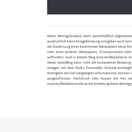
Dieser Beitrag/Analyse dient ausschließlich allgemei
ausdrücklich keine Anlageberatung und geben auch keine
die Erwähnung eines bestimmten Wertpapiers keine Emp
oder eines anderen Wertpapiers, Finanzprodukts ode
auffordern, sind in diesem Blog Autoren/Redakteure nic
dieser Seite/Blog kann nicht die kompetente Beratung 
Anlagen mit dem Risiko finanzieller Verluste einhergeh
Richtigkeit der hier dargelegten Informationen können 
ausgeschlossen. Nachdruck oder Kopien der hier ver
Autoren/Redakteure die an der Erstellung dieser Beiträge