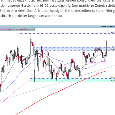
ein neues Allzeithoch. Seit nun fast zwei Jahren konsolidiert die Aktie in
Bitte
Angemeldet
FORMATIONSTRADER
 den unteren Bereich um 93-96 verteidigen (grüne markierte Zone), schei
klicken
bleiben
WERDEN
(blau markierte Zone). Mit der heutigen Stärke desselben Sektors (NBI) 
Sie
unten
sbruch aus dieser langen Seitwärtsphase.
auf
LOGIN
„Formationstrader
werden“,
Passwort
und
vergessen
finden
Sie
auf
unserem
Online-
Shop
das
passende
Angebot.