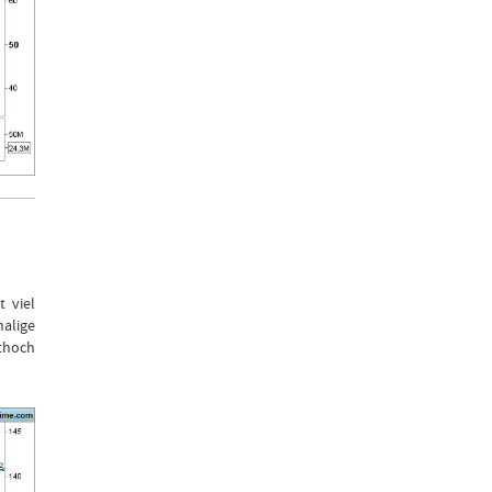
 viel
alige
ithoch