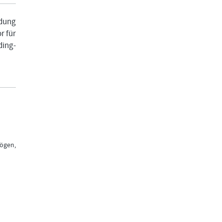
ldung
r für
ing-
mögen,