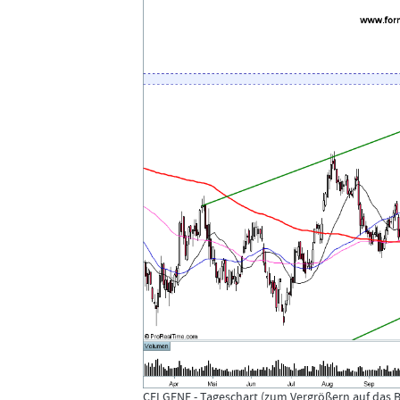
CELGENE - Tageschart (zum Vergrößern auf das Bi