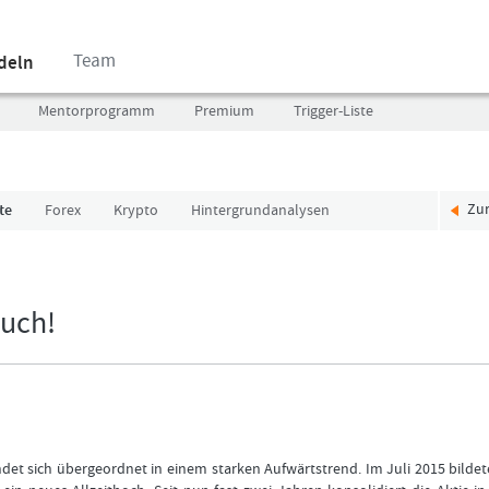
Team
ndeln
Mentorprogramm
Premium
Trigger-Liste
Zu
te
Forex
Krypto
Hintergrundanalysen
Benutzer
Ich
(E-
bin
Mail-
neu,
Adresse
und
ruch!
in
jetzt?
Kleinschrift)
Das
Formationstrader
Programm
Passwort
bietet
unterschiedliche
User-
t sich übergeordnet in einem starken Aufwärtstrend. Im Juli 2015 bildet
Pakete.