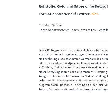
Rohstoffe: Gold und Silber ohne Setup; 
Formationstrader auf Twitter:
hier.
Christian Sander
Gerne beantworte ich Ihnen Ihre Fragen. Schreib
Dieser Beitrag/Analyse dient ausschließlich allgemei
ausdrücklich keine Anlageberatung und geben auch keine
die Erwähnung eines bestimmten Wertpapiers keine Emp
oder eines anderen Wertpapiers, Finanzprodukts ode
auffordern, sind in diesem Blog Autoren/Redakteure nic
dieser Seite/Blog kann nicht die kompetente Beratung 
Anlagen mit dem Risiko finanzieller Verluste einhergeh
Richtigkeit der hier dargelegten Informationen können 
ausgeschlossen. Nachdruck oder Kopien der hier ver
Autoren/Redakteure die an der Erstellung dieser Beiträge