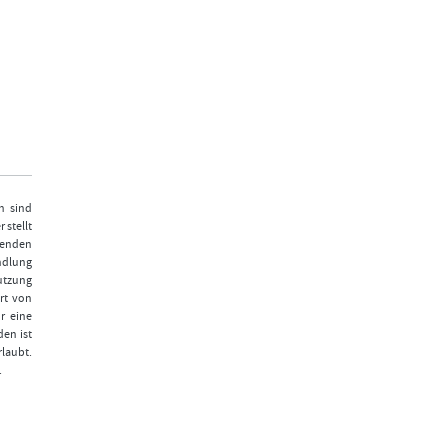
n sind
 stellt
fenden
ndlung
Nutzung
rt von
r eine
den ist
laubt.
.