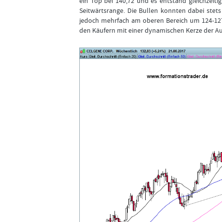
ein Top bei 140,72 und es entstand gleichzeitig 
Seitwärtsrange. Die Bullen konnten dabei stets
jedoch mehrfach am oberen Bereich um 124-127 
den Käufern mit einer dynamischen Kerze der Au