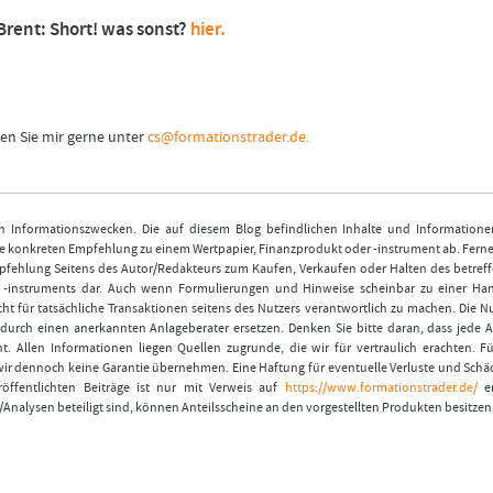
Brent: Short! was sonst?
hier.
en Sie mir gerne unter
cs@formationstrader.de.
nen Informationszwecken. Die auf diesem Blog befindlichen Inhalte und Informatione
 konkreten Empfehlung zu einem Wertpapier, Finanzprodukt oder -instrument ab. Ferner
fehlung Seitens des Autor/Redakteurs zum Kaufen, Verkaufen oder Halten des betref
r -instruments dar. Auch wenn Formulierungen und Hinweise scheinbar zu einer Ha
ht für tatsächliche Transaktionen seitens des Nutzers verantwortlich zu machen. Die 
durch einen anerkannten Anlageberater ersetzen. Denken Sie bitte daran, dass jede A
t. Allen Informationen liegen Quellen zugrunde, die wir für vertraulich erachten. Fü
wir dennoch keine Garantie übernehmen. Eine Haftung für eventuelle Verluste und Schä
öffentlichten Beiträge ist nur mit Verweis auf
https://www.formationstrader.de/
er
/Analysen beteiligt sind, können Anteilsscheine an den vorgestellten Produkten besitzen