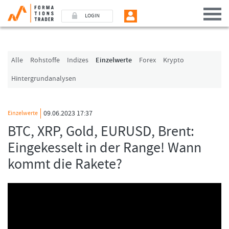
LOGIN
Benutzer (E-Mail-Adresse in Kleinschrift)
Alle
Rohstoffe
Indizes
Einzelwerte
Forex
Krypto
Hintergrundanalysen
Passwort
09.06.2023 17:37
Einzelwerte
Angemeldet bleiben
BTC, XRP, Gold, EURUSD, Brent:
Eingekesselt in der Range! Wann
LOGIN
kommt die Rakete?
Passwort vergessen
Ich bin neu, und jetzt?
Das Formationstrader Programm bietet unterschiedliche User-Pakete. Bitte
klicken Sie unten auf „Formationstrader werden“, und finden Sie auf
unserem Online-Shop das passende Angebot.