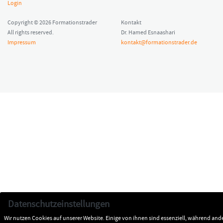
Login
Copyright © 2026 Formationstrader
Kontakt
All rights reserved.
Dr. Hamed Esnaashari
Impressum
kontakt@formationstrader.de
Datenschutzeinstellungen
Wir nutzen Cookies auf unserer Website. Einige von ihnen sind essenziell, während and