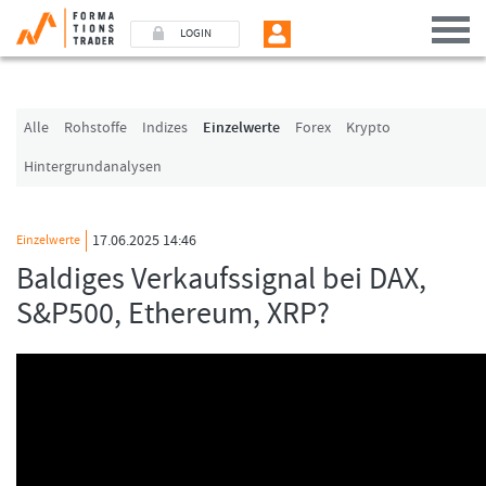
LOGIN
Benutzer (E-Mail-Adresse in Kleinschrift)
Alle
Rohstoffe
Indizes
Einzelwerte
Forex
Krypto
Hintergrundanalysen
Passwort
17.06.2025 14:46
Einzelwerte
Angemeldet bleiben
Baldiges Verkaufssignal bei DAX,
S&P500, Ethereum, XRP?
LOGIN
Passwort vergessen
Ich bin neu, und jetzt?
Das Formationstrader Programm bietet unterschiedliche User-Pakete. Bitte klicke
Sie unten auf „Formationstrader werden“, und finden Sie auf unserem Online-
Shop das passende Angebot.