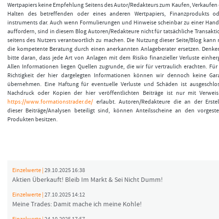
Wertpapiers keine Empfehlung Seitens des Autor/Redakteurs zum Kaufen, Verkaufen
Halten des betreffenden oder eines anderen Wertpapiers, Finanzprodukts od
instruments dar. Auch wenn Formulierungen und Hinweise scheinbar zu einer Han
auffordern, sind in diesem Blog Autoren/Redakteure nicht für tatsächliche Transakt
seitens des Nutzers verantwortlich zu machen. Die Nutzung dieser Seite/Blog kann 
die kompetente Beratung durch einen anerkannten Anlageberater ersetzen. Denke
bitte daran, dass jede Art von Anlagen mit dem Risiko finanzieller Verluste einher
Allen Informationen liegen Quellen zugrunde, die wir für vertraulich erachten. Für
Richtigkeit der hier dargelegten Informationen können wir dennoch keine Gar
übernehmen. Eine Haftung für eventuelle Verluste und Schäden ist ausgeschlo
Nachdruck oder Kopien der hier veröffentlichten Beiträge ist nur mit Verwei
https://www.formationstrader.de/
erlaubt. Autoren/Redakteure die an der Erste
dieser Beiträge/Analysen beteiligt sind, können Anteilsscheine an den vorgeste
Produkten besitzen.
Einzelwerte |
29.10.2025 16:38
Aktien Überkauft! Bleib Im Markt & Sei Nicht Dumm!
Einzelwerte |
27.10.2025 14:12
Meine Trades: Damit mache ich meine Kohle!