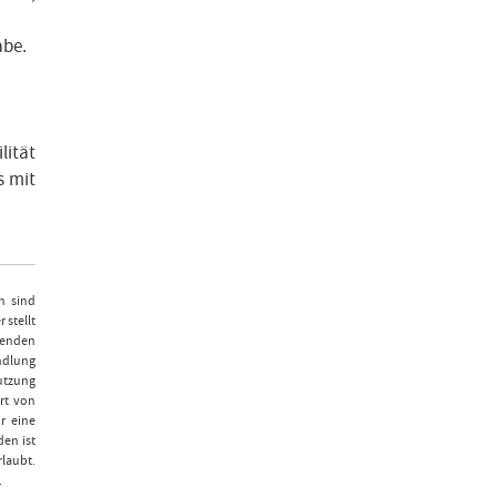
abe.
lität
s mit
n sind
 stellt
fenden
ndlung
Nutzung
rt von
r eine
den ist
laubt.
.