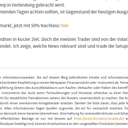
ump in Verbindung gebracht wird.
menden Tagen achten sollten, ist Gegenstand der heutigen Ausg
arkt, jetzt mit 50% Nachlass:
hier
iten in kurzer Zeit. Doch die meisten Trader sind von der Volati
ndet. Ich zeige, welche News relevant sind und trade die Setup
nen Informationszwecken. Die auf diesem Blog befindlichen Inhalte und Informatione
 konkreten Empfehlung zu einem Wertpapier, Finanzprodukt oder -instrument ab. Ferner
fehlung Seitens des Autor/Redakteurs zum Kaufen, Verkaufen oder Halten des betref
r -instruments dar. Auch wenn Formulierungen und Hinweise scheinbar zu einer Ha
ht für tatsächliche Transaktionen seitens des Nutzers verantwortlich zu machen. Die 
durch einen anerkannten Anlageberater ersetzen. Denken Sie bitte daran, dass jede A
t. Allen Informationen liegen Quellen zugrunde, die wir für vertraulich erachten. Fü
wir dennoch keine Garantie übernehmen. Eine Haftung für eventuelle Verluste und Schä
öffentlichten Beiträge ist nur mit Verweis auf
https://www.formationstrader.de/
er
/Analysen beteiligt sind, können Anteilsscheine an den vorgestellten Produkten besitzen