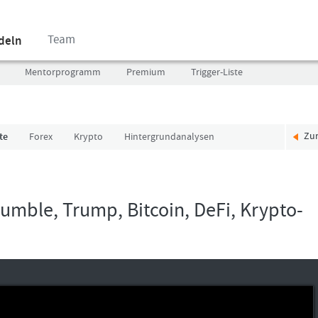
Team
ndeln
Mentorprogramm
Premium
Trigger-Liste
Zu
te
Forex
Krypto
Hintergrundanalysen
Benutzer
Ich
(E-
bin
Mail-
neu,
Adresse
und
Bumble, Trump, Bitcoin, DeFi, Krypto-
in
jetzt?
Kleinschrift)
Das
Formationstrader
Programm
Passwort
bietet
unterschiedliche
User-
Pakete.