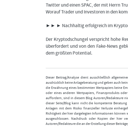
Twitter und einen SPAC, der mit Herrn Tr
Worauf Trader und Investoren in den kom
►► ► Nachhaltig erfolgreich im Kryptom
Der Kryptodschungel verspricht hohe Rend
überfordert und von den Fake-News geble
dem größten Potential.
Dieser Beitrag/Analyse dient ausschließlich allgemei
ausdrücklich keine Anlageberatung und geben auch keine
die Erwähnung eines bestimmten Wertpapiers keine Emp
oder eines anderen Wertpapiers, Finanzprodukts ode
auffordern, sind in diesem Blog Autoren/Redakteure nic
dieser Seite/Blog kann nicht die kompetente Beratung 
Anlagen mit dem Risiko finanzieller Verluste einhergeh
Richtigkeit der hier dargelegten Informationen können 
ausgeschlossen. Nachdruck oder Kopien der hier ver
Autoren/Redakteure die an der Erstellung dieser Beiträge