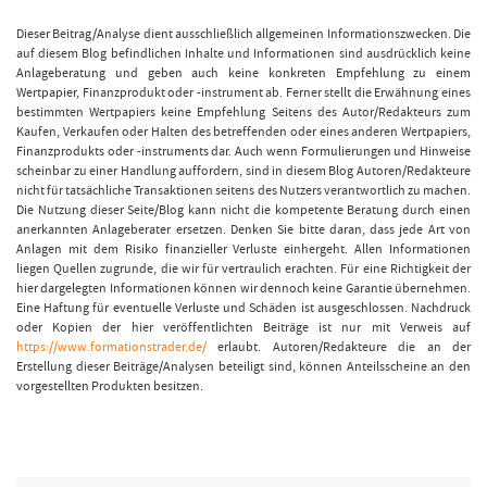
Dieser Beitrag/Analyse dient ausschließlich allgemeinen Informationszwecken. Die
auf diesem Blog befindlichen Inhalte und Informationen sind ausdrücklich keine
Anlageberatung und geben auch keine konkreten Empfehlung zu einem
Wertpapier, Finanzprodukt oder -instrument ab. Ferner stellt die Erwähnung eines
bestimmten Wertpapiers keine Empfehlung Seitens des Autor/Redakteurs zum
Kaufen, Verkaufen oder Halten des betreffenden oder eines anderen Wertpapiers,
Finanzprodukts oder -instruments dar. Auch wenn Formulierungen und Hinweise
scheinbar zu einer Handlung auffordern, sind in diesem Blog Autoren/Redakteure
nicht für tatsächliche Transaktionen seitens des Nutzers verantwortlich zu machen.
Die Nutzung dieser Seite/Blog kann nicht die kompetente Beratung durch einen
anerkannten Anlageberater ersetzen. Denken Sie bitte daran, dass jede Art von
Anlagen mit dem Risiko finanzieller Verluste einhergeht. Allen Informationen
liegen Quellen zugrunde, die wir für vertraulich erachten. Für eine Richtigkeit der
hier dargelegten Informationen können wir dennoch keine Garantie übernehmen.
Eine Haftung für eventuelle Verluste und Schäden ist ausgeschlossen. Nachdruck
oder Kopien der hier veröffentlichten Beiträge ist nur mit Verweis auf
https://www.formationstrader.de/
erlaubt. Autoren/Redakteure die an der
Erstellung dieser Beiträge/Analysen beteiligt sind, können Anteilsscheine an den
vorgestellten Produkten besitzen.