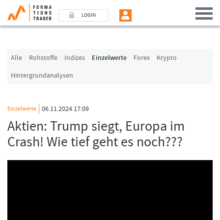
LOGIN
Benutzer (E-Mail-Adresse in Kleinschrift)
Alle
Rohstoffe
Indizes
Einzelwerte
Forex
Krypto
Hintergrundanalysen
Passwort
06.11.2024 17:09
Einzelwerte
Angemeldet bleiben
Aktien: Trump siegt, Europa im
Crash! Wie tief geht es noch???
LOGIN
Passwort vergessen
Ich bin neu, und jetzt?
Das Formationstrader Programm bietet unterschiedliche User-Pakete. Bitte
klicken Sie unten auf „Formationstrader werden“, und finden Sie auf
unserem Online-Shop das passende Angebot.