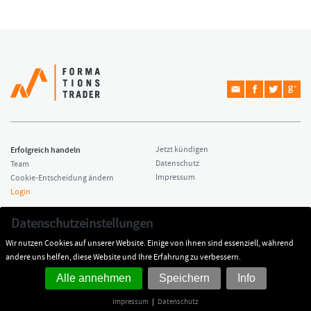
Erfolgreich handeln
Jetzt kündigen
Datenschutz
Team
Impressum
Cookie-Entscheidung ändern
Login
Copyright © 2026 Formationstrader
Kontakt
Datenschutzeinstellungen
All rights reserved.
Dr. Hamed Esnaashari
Wir nutzen Cookies auf unserer Website. Einige von ihnen sind essenziell, während
Impressum
kontakt@formationstrader.de
andere uns helfen, diese Website und Ihre Erfahrung zu verbessern.
Alle annehmen
Speichern
Info
Impressum
|
Datenschutz