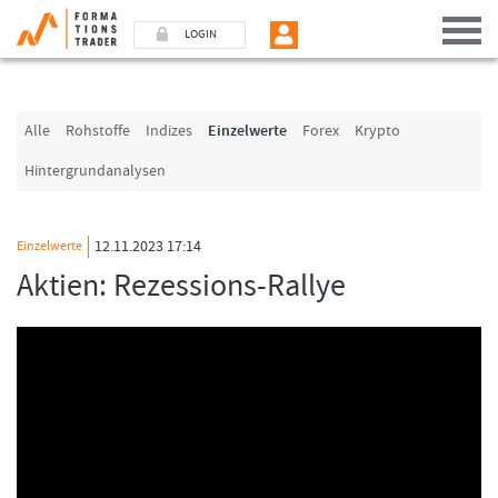
LOGIN
Benutzer (E-Mail-Adresse in Kleinschrift)
Alle
Rohstoffe
Indizes
Einzelwerte
Forex
Krypto
Hintergrundanalysen
Passwort
12.11.2023 17:14
Einzelwerte
Angemeldet bleiben
Aktien: Rezessions-Rallye
LOGIN
Passwort vergessen
Ich bin neu, und jetzt?
Das Formationstrader Programm bietet unterschiedliche User-Pakete. Bitte
klicken Sie unten auf „Formationstrader werden“, und finden Sie auf
unserem Online-Shop das passende Angebot.