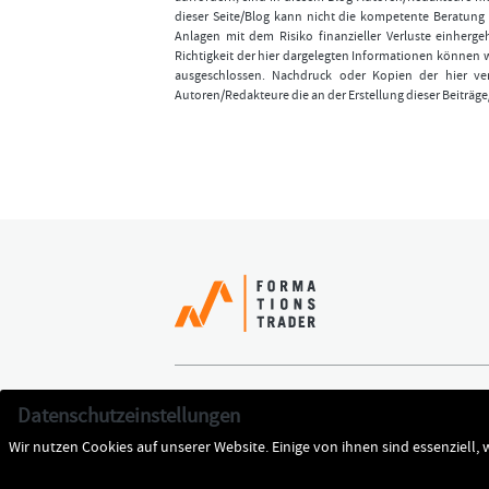
dieser Seite/Blog kann nicht die kompetente Beratung 
Anlagen mit dem Risiko finanzieller Verluste einhergeh
Richtigkeit der hier dargelegten Informationen können 
ausgeschlossen. Nachdruck oder Kopien der hier ver
Autoren/Redakteure die an der Erstellung dieser Beiträge
Erfolgreich handeln
Jetzt k
Datenschutzeinstellungen
Team
Datens
Wir nutzen Cookies auf unserer Website. Einige von ihnen sind essenziell,
Cookie-Entscheidung ändern
Impres
Login