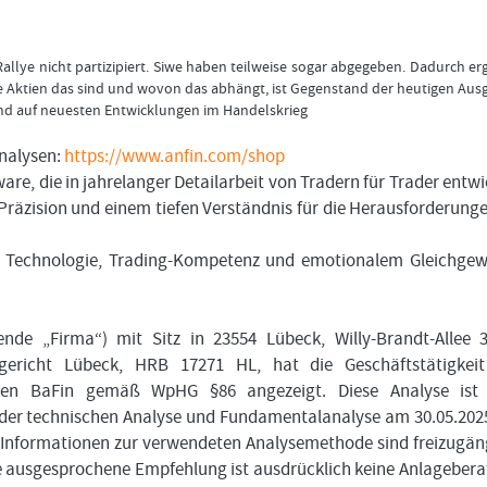
allye nicht partizipiert. Siwe haben teilweise sogar abgegeben. Dadurch e
che Aktien das sind und wovon das abhängt, ist Gegenstand der heutigen Aus
und auf neuesten Entwicklungen im Handelskrieg
nalysen:
https://www.anfin.com/shop
are, die in jahrelanger Detailarbeit von Tradern für Trader entwi
, Präzision und einem tiefen Verständnis für die Herausforderung
en Technologie, Trading-Kompetenz und emotionalem Gleichgew
de „Firma“) mit Sitz in 23554 Lübeck, Willy-Brandt-Allee 
gericht Lübeck, HRB 17271 HL, hat die Geschäftstätigkeit
ungen BaFin gemäß WpHG §86 angezeigt. Diese Analyse ist 
 der technischen Analyse und Fundamentalanalyse am 30.05.20
e Informationen zur verwendeten Analysemethode sind freizugän
ie ausgesprochene Empfehlung ist ausdrücklich keine Anlageber