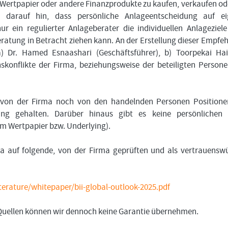
 Wertpapier oder andere Finanzprodukte zu kaufen, verkaufen od
 darauf hin, dass persönliche Anlageentscheidung auf ei
 ein regulierter Anlageberater die individuellen Anlageziel
atung in Betracht ziehen kann. An der Erstellung dieser Empfe
) Dr. Hamed Esnaashari (Geschäftsführer), b) Toorpekai Ha
konflikte der Firma, beziehungsweise der beteiligten Person
 von der Firma noch von den handelnden Personen Position
ing gehalten. Darüber hinaus gibt es keine persönlichen 
em Wertpapier bzw. Underlying).
ma auf folgende, von der Firma geprüften und als vertrauensw
erature/whitepaper/bii-global-outlook-2025.pdf
n Quellen können wir dennoch keine Garantie übernehmen.