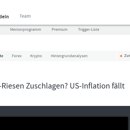
Team
ndeln
Mentorprogramm
Premium
Trigger-Liste
Zu
te
Forex
Krypto
Hintergrundanalysen
Benutzer
Ich
(E-
bin
Mail-
neu,
Adresse
und
-Riesen Zuschlagen? US-Inflation fällt
in
jetzt?
Kleinschrift)
Das
Formationstrader
Programm
Passwort
bietet
unterschiedliche
User-
Pakete.