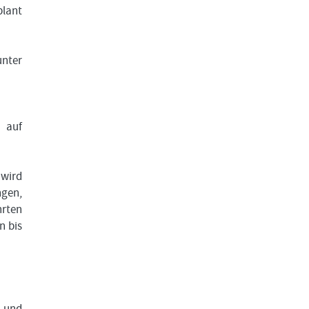
plant
unter
 auf
 wird
ngen,
hrten
n bis
 und