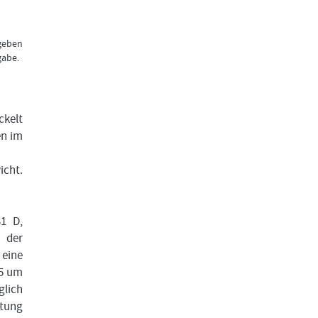
rgeben
gabe.
ckelt
en im
icht.
31 D,
 der
eine
25 um
glich
atung