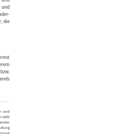
n und
ader-
, die
ermit
serem
 bzw.
rends
n sind
 stellt
fenden
ndlung
Nutzung