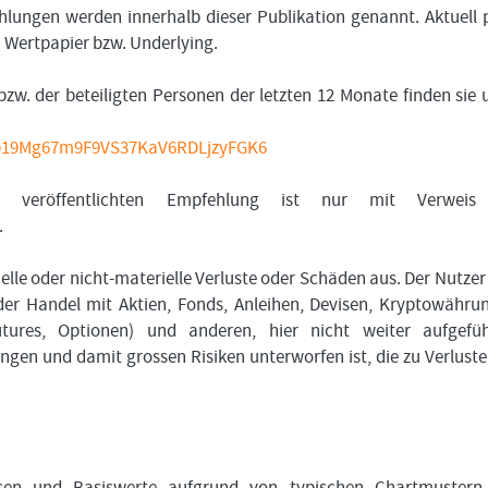
lungen werden innerhalb dieser Publikation genannt. Aktuell 
m Wertpapier bzw. Underlying.
bzw. der beteiligten Personen der letzten 12 Monate finden sie 
bfub19Mg67m9F9VS37KaV6RDLjzyFGK6
 veröffentlichten Empfehlung ist nur mit Verweis
.
ielle oder nicht-materielle Verluste oder Schäden aus. Der Nutzer
der Handel mit Aktien, Fonds, Anleihen, Devisen, Kryptowähru
Futures, Optionen) und anderen, hier nicht weiter aufgefü
en und damit grossen Risiken unterworfen ist, die zu Verluste
assen und Basiswerte aufgrund von typischen Chartmustern