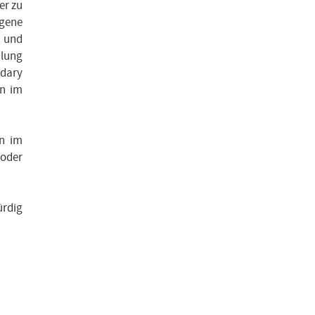
er zu
gene
e und
hlung
idary
en im
en im
oder
ürdig