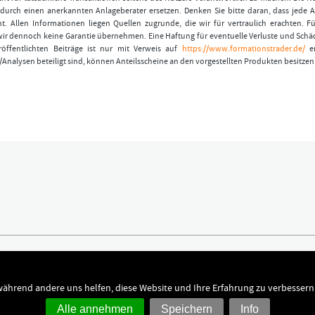
durch einen anerkannten Anlageberater ersetzen. Denken Sie bitte daran, dass jede A
t. Allen Informationen liegen Quellen zugrunde, die wir für vertraulich erachten. Fü
wir dennoch keine Garantie übernehmen. Eine Haftung für eventuelle Verluste und Schä
öffentlichten Beiträge ist nur mit Verweis auf
https://www.formationstrader.de/
er
/Analysen beteiligt sind, können Anteilsscheine an den vorgestellten Produkten besitzen
ündigen
Kontakt
chutz
Dr. Hamed Esnaashari
 während andere uns helfen, diese Website und Ihre Erfahrung zu verbessern
sum
kontakt@formationstrader.de
Alle annehmen
Speichern
Info