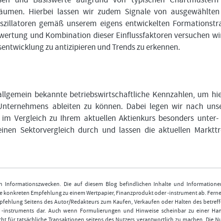
träumen. Hierbei lassen wir zudem Signale von ausgewählte
szillatoren gemäß unserem eigens entwickelten Formationstr
wertung und Kombination dieser Einflussfaktoren versuchen wir
sentwicklung zu antizipieren und Trends zu erkennen.
lgemein bekannte betriebswirtschaftliche Kennzahlen, um hi
 Unternehmens ableiten zu können. Dabei legen wir nach un
 im Vergleich zu Ihrem aktuellen Aktienkurs besonders unter-
inen Sektorvergleich durch und lassen die aktuellen Marktt
nen Informationszwecken. Die auf diesem Blog befindlichen Inhalte und Informatione
 konkreten Empfehlung zu einem Wertpapier, Finanzprodukt oder -instrument ab. Ferner
fehlung Seitens des Autor/Redakteurs zum Kaufen, Verkaufen oder Halten des betref
r -instruments dar. Auch wenn Formulierungen und Hinweise scheinbar zu einer Ha
ht für tatsächliche Transaktionen seitens des Nutzers verantwortlich zu machen. Die 