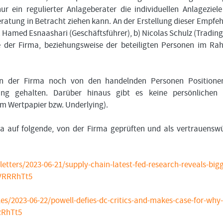
 ein regulierter Anlageberater die individuellen Anlageziel
atung in Betracht ziehen kann. An der Erstellung dieser Empfe
r. Hamed Esnaashari (Geschäftsführer), b) Nicolas Schulz (Tradin
kte der Firma, beziehungsweise der beteiligten Personen im R
on der Firma noch von den handelnden Personen Positione
ing gehalten. Darüber hinaus gibt es keine persönlichen 
em Wertpapier bzw. Underlying).
ma auf folgende, von der Firma geprüften und als vertrauensw
ters/2023-06-21/supply-chain-latest-fed-research-reveals-bigg
=VRRRhTt5
s/2023-06-22/powell-defies-dc-critics-and-makes-case-for-why-
RRhTt5