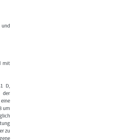
n und
d mit
31 D,
 der
eine
23 um
glich
atung
er zu
gene