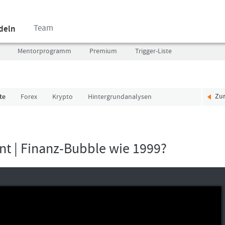
Team
ndeln
Mentorprogramm
Premium
Trigger-Liste
Zu
te
Forex
Krypto
Hintergrundanalysen
Benutzer
Ich
(E-
bin
Mail-
neu,
Adresse
und
nt | Finanz-Bubble wie 1999?
in
jetzt?
Kleinschrift)
Das
Formationstrader
Programm
Passwort
bietet
unterschiedliche
User-
Pakete.