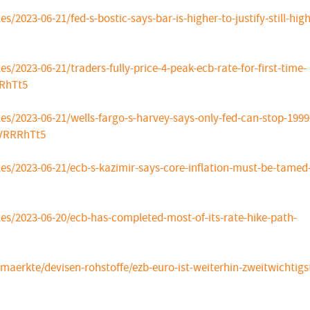
2023-06-21/fed-s-bostic-says-bar-is-higher-to-justify-still-high
2023-06-21/traders-fully-price-4-peak-ecb-rate-for-first-time-
RhTt5
s/2023-06-21/wells-fargo-s-harvey-says-only-fed-can-stop-1999
=VRRRhTt5
s/2023-06-21/ecb-s-kazimir-says-core-inflation-must-be-tamed-
s/2023-06-20/ecb-has-completed-most-of-its-rate-hike-path-
aerkte/devisen-rohstoffe/ezb-euro-ist-weiterhin-zweitwichtigs