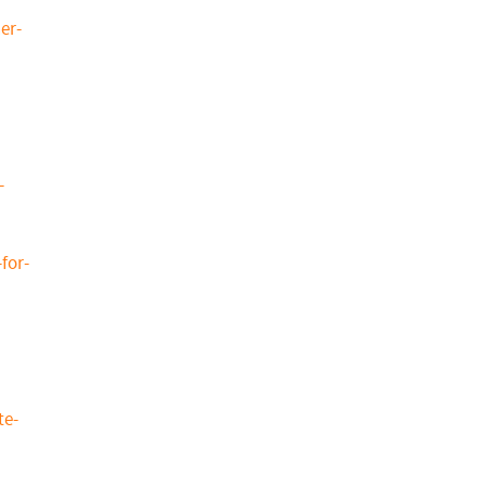
er-
-
for-
te-