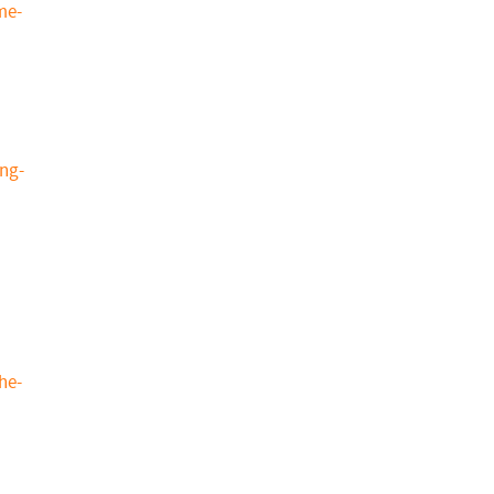
me-
ng-
he-