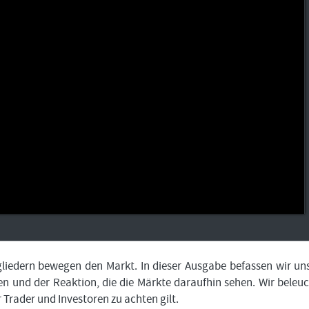
Bitte
Angemeldet
FORMATIONSTRADER
klicken
bleiben
WERDEN
Sie
unten
auf
LOGIN
„Formationstrader
werden“,
Passwort
und
vergessen
finden
Sie
auf
unserem
Online-
Shop
das
passende
Angebot.
liedern bewegen den Markt. In dieser Ausgabe befassen wir un
n und der Reaktion, die die Märkte daraufhin sehen. Wir beleu
Trader und Investoren zu achten gilt.