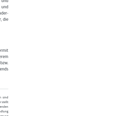
 und
n und
ader-
, die
ermit
serem
 bzw.
rends
n sind
 stellt
fenden
ndlung