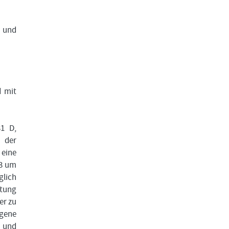
n und
d mit
31 D,
 der
eine
23 um
glich
atung
er zu
gene
e und