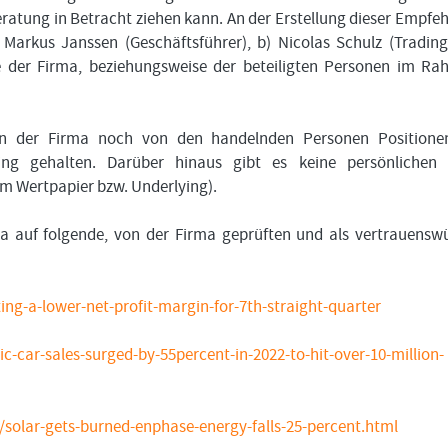
atung in Betracht ziehen kann. An der Erstellung dieser Empfe
 Markus Janssen (Geschäftsführer), b) Nicolas Schulz (Tradin
kte der Firma, beziehungsweise der beteiligten Personen im R
on der Firma noch von den handelnden Personen Positione
ing gehalten. Darüber hinaus gibt es keine persönlichen 
em Wertpapier bzw. Underlying).
ma auf folgende, von der Firma geprüften und als vertrauensw
ting-a-lower-net-profit-margin-for-7th-straight-quarter
-car-sales-surged-by-55percent-in-2022-to-hit-over-10-million-
solar-gets-burned-enphase-energy-falls-25-percent.html