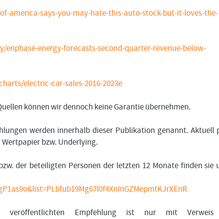
f-america-says-you-may-hate-this-auto-stock-but-it-loves-the-
y/enphase-energy-forecasts-second-quarter-revenue-below-
charts/electric-car-sales-2016-2023e
n Quellen können wir dennoch keine Garantie übernehmen.
lungen werden innerhalb dieser Publikation genannt. Aktuell 
m Wertpapier bzw. Underlying.
bzw. der beteiligten Personen der letzten 12 Monate finden sie 
ugP1as9o&list=PLbfub19Mg67l0f4XnInGZMepmtKJrXEnR
 veröffentlichten Empfehlung ist nur mit Verweis