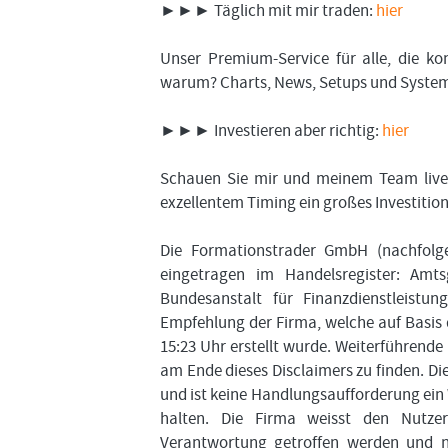
►►► Täglich mit mir traden:
hier
Unser Premium-Service für alle, die k
warum? Charts, News, Setups und System-T
►►► Investieren aber richtig:
hier
Schauen Sie mir und meinem Team live 
exzellentem Timing ein großes Investiti
Die Formationstrader GmbH (nachfolgen
eingetragen im Handelsregister: Amts
Bundesanstalt für Finanzdienstleist
Empfehlung der Firma, welche auf Basis
15:23 Uhr erstellt wurde. Weiterführend
am Ende dieses Disclaimers zu finden. D
und ist keine Handlungsaufforderung ein
halten. Die Firma weisst den Nutzer
Verantwortung getroffen werden und nur