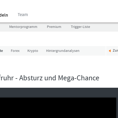
Team
ndeln
Mentorprogramm
Premium
Trigger-Liste
Zu
te
Forex
Krypto
Hintergrundanalysen
Benutzer
Ich
(E-
bin
Mail-
neu,
Adresse
und
ufruhr - Absturz und Mega-Chance
in
jetzt?
Kleinschrift)
Das
Formationstrader
Programm
Passwort
bietet
unterschiedliche
User-
Pakete.