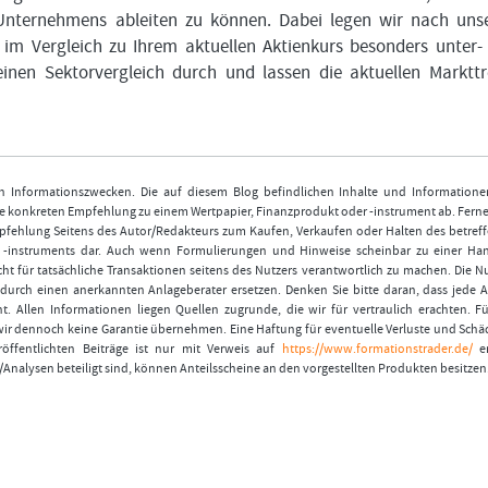
 Unternehmens ableiten zu können. Dabei legen wir nach un
 im Vergleich zu Ihrem aktuellen Aktienkurs besonders unter-
inen Sektorvergleich durch und lassen die aktuellen Marktt
nen Informationszwecken. Die auf diesem Blog befindlichen Inhalte und Informatione
 konkreten Empfehlung zu einem Wertpapier, Finanzprodukt oder -instrument ab. Ferner
fehlung Seitens des Autor/Redakteurs zum Kaufen, Verkaufen oder Halten des betref
r -instruments dar. Auch wenn Formulierungen und Hinweise scheinbar zu einer Ha
ht für tatsächliche Transaktionen seitens des Nutzers verantwortlich zu machen. Die 
durch einen anerkannten Anlageberater ersetzen. Denken Sie bitte daran, dass jede A
t. Allen Informationen liegen Quellen zugrunde, die wir für vertraulich erachten. Fü
wir dennoch keine Garantie übernehmen. Eine Haftung für eventuelle Verluste und Schä
öffentlichten Beiträge ist nur mit Verweis auf
https://www.formationstrader.de/
er
/Analysen beteiligt sind, können Anteilsscheine an den vorgestellten Produkten besitzen