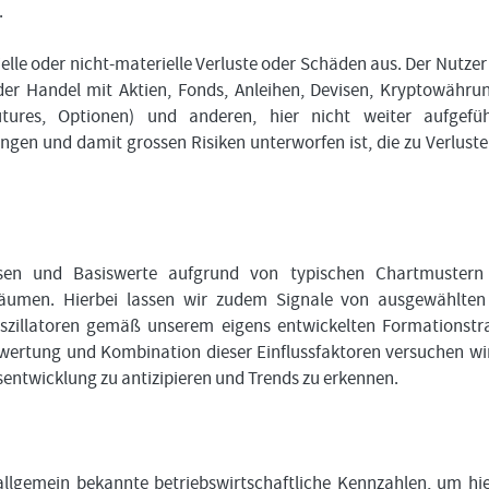
.
ielle oder nicht-materielle Verluste oder Schäden aus. Der Nutzer
der Handel mit Aktien, Fonds, Anleihen, Devisen, Kryptowähru
Futures, Optionen) und anderen, hier nicht weiter aufgefü
en und damit grossen Risiken unterworfen ist, die zu Verluste
assen und Basiswerte aufgrund von typischen Chartmustern
träumen. Hierbei lassen wir zudem Signale von ausgewählte
szillatoren gemäß unserem eigens entwickelten Formationstr
wertung und Kombination dieser Einflussfaktoren versuchen wir
sentwicklung zu antizipieren und Trends zu erkennen.
lgemein bekannte betriebswirtschaftliche Kennzahlen, um hi