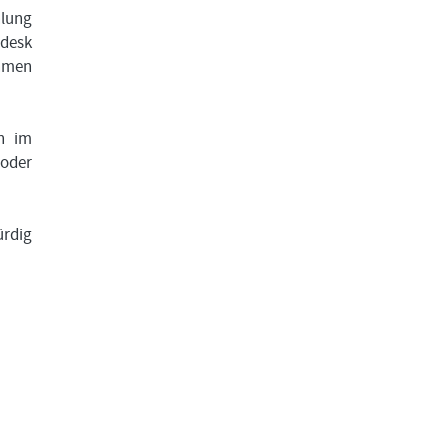
hlung
gdesk
ahmen
n im
oder
ürdig