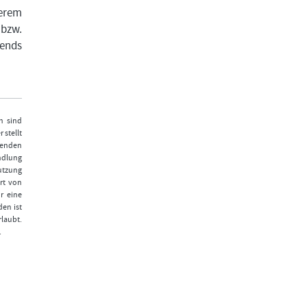
serem
 bzw.
rends
n sind
 stellt
fenden
ndlung
Nutzung
rt von
r eine
den ist
laubt.
.