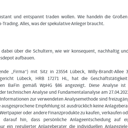
onstant und entspannt traden wollen. Wie handeln die Große
rading. Alles, was der spekulative Anleger braucht.
dabei über die Schultern, wie wir konsequent, nachhaltig un
onsdepot aufbauen.
de „Firma“) mit Sitz in 23554 Lübeck, Willy-Brandt-Allee 
gericht Lübeck, HRB 17271 HL, hat die Geschäftstätigkeit
ungen BaFin gemäß WpHG §86 angezeigt. Diese Analyse ist 
 der technischen Analyse und Fundamentalanalyse am 27.04.20
e Informationen zur verwendeten Analysemethode sind freizugän
ie ausgesprochene Empfehlung ist ausdrücklich keine Anlageber
 Wertpapier oder andere Finanzprodukte zu kaufen, verkaufen od
 darauf hin, dass persönliche Anlageentscheidung auf ei
 ein regulierter Anlageberater die individuellen Anlageziel