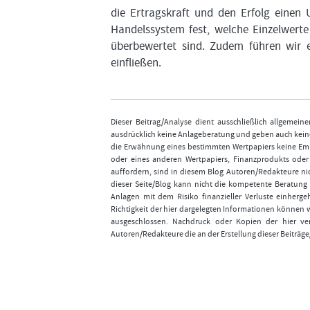
die Ertragskraft und den Erfolg einen
Handelssystem fest, welche Einzelwerte
überbewertet sind. Zudem führen wir e
einfließen.
Dieser Beitrag/Analyse dient ausschließlich allgemei
ausdrücklich keine Anlageberatung und geben auch keine
die Erwähnung eines bestimmten Wertpapiers keine Emp
oder eines anderen Wertpapiers, Finanzprodukts ode
auffordern, sind in diesem Blog Autoren/Redakteure nic
dieser Seite/Blog kann nicht die kompetente Beratung 
Anlagen mit dem Risiko finanzieller Verluste einhergeh
Richtigkeit der hier dargelegten Informationen können 
ausgeschlossen. Nachdruck oder Kopien der hier ver
Autoren/Redakteure die an der Erstellung dieser Beiträge