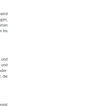
 wird
ngen,
hrten
n bis
 und
n und
ader-
, die
ermit