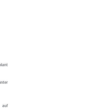
plant
unter
 auf