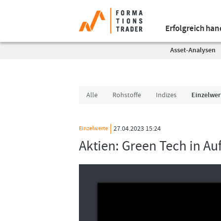
Erfolgreich ha
Asset-Analysen
Alle
Rohstoffe
Indizes
Einzelwer
27.04.2023 15:24
Einzelwerte
Aktien: Green Tech in A