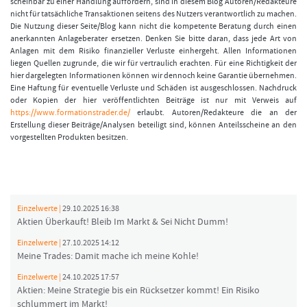
scheinbar zu einer Handlung auffordern, sind in diesem Blog Autoren/Redakteure
nicht für tatsächliche Transaktionen seitens des Nutzers verantwortlich zu machen.
Die Nutzung dieser Seite/Blog kann nicht die kompetente Beratung durch einen
anerkannten Anlageberater ersetzen. Denken Sie bitte daran, dass jede Art von
Anlagen mit dem Risiko finanzieller Verluste einhergeht. Allen Informationen
liegen Quellen zugrunde, die wir für vertraulich erachten. Für eine Richtigkeit der
hier dargelegten Informationen können wir dennoch keine Garantie übernehmen.
Eine Haftung für eventuelle Verluste und Schäden ist ausgeschlossen. Nachdruck
oder Kopien der hier veröffentlichten Beiträge ist nur mit Verweis auf
https://www.formationstrader.de/
erlaubt. Autoren/Redakteure die an der
Erstellung dieser Beiträge/Analysen beteiligt sind, können Anteilsscheine an den
vorgestellten Produkten besitzen.
Einzelwerte |
29.10.2025 16:38
Aktien Überkauft! Bleib Im Markt & Sei Nicht Dumm!
Einzelwerte |
27.10.2025 14:12
Meine Trades: Damit mache ich meine Kohle!
Einzelwerte |
24.10.2025 17:57
Aktien: Meine Strategie bis ein Rücksetzer kommt! Ein Risiko
schlummert im Markt!