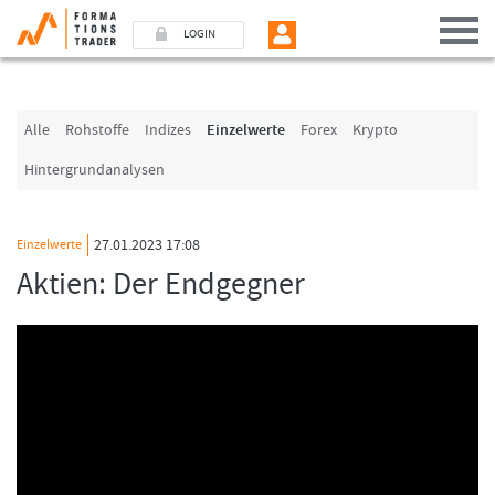
LOGIN
Benutzer (E-Mail-Adresse in Kleinschrift)
Alle
Rohstoffe
Indizes
Einzelwerte
Forex
Krypto
Hintergrundanalysen
Passwort
27.01.2023 17:08
Einzelwerte
Angemeldet bleiben
Aktien: Der Endgegner
LOGIN
Passwort vergessen
Ich bin neu, und jetzt?
Das Formationstrader Programm bietet unterschiedliche User-Pakete. Bitte
klicken Sie unten auf „Formationstrader werden“, und finden Sie auf
unserem Online-Shop das passende Angebot.