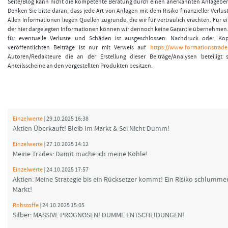
Seite/Blog kann nicht die kompetente Beratung durch einen anerkannten Anlagebera
Denken Sie bitte daran, dass jede Art von Anlagen mit dem Risiko finanzieller Verlus
Allen Informationen liegen Quellen zugrunde, die wir für vertraulich erachten. Für ei
der hier dargelegten Informationen können wir dennoch keine Garantie übernehmen.
für eventuelle Verluste und Schäden ist ausgeschlossen. Nachdruck oder Kop
veröffentlichten Beiträge ist nur mit Verweis auf
https://www.formationstrader
Autoren/Redakteure die an der Erstellung dieser Beiträge/Analysen beteiligt
Anteilsscheine an den vorgestellten Produkten besitzen.
Einzelwerte |
29.10.2025 16:38
Aktien Überkauft! Bleib Im Markt & Sei Nicht Dumm!
Einzelwerte |
27.10.2025 14:12
Meine Trades: Damit mache ich meine Kohle!
Einzelwerte |
24.10.2025 17:57
Aktien: Meine Strategie bis ein Rücksetzer kommt! Ein Risiko schlumme
Markt!
Rohstoffe |
24.10.2025 15:05
Silber: MASSIVE PROGNOSEN! DUMME ENTSCHEIDUNGEN!