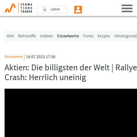
LOGIN
Benutzer (E-Mail-Adresse in Kleinschrift)
Alle
Rohstoffe
Indizes
Einzelwerte
Forex
Krypto
Hintergrund
Passwort
16.07.2023 17:56
Einzelwerte
Aktien: Die billigsten der Welt | Rally
Angemeldet bleiben
Crash: Herrlich uneinig
LOGIN
Passwort vergessen
Ich bin neu, und jetzt?
Das Formationstrader Programm bietet unterschiedliche User-Pakete. Bitte klicken
unten auf „Formationstrader werden“, und finden Sie auf unserem Online-Shop d
passende Angebot.