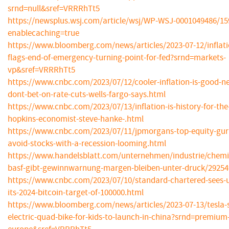
srnd=null&sref=VRRRhTt5
https://newsplus.wsj.com/article/wsj/WP-WSJ-0001049486/15
enablecaching=true
https://www.bloomberg.com/news/articles/2023-07-12/inflati
flags-end-of-emergency-turning-point-for-fed?srnd=markets-
vp&sref=VRRRhTt5
https://www.cnbc.com/2023/07/12/cooler-inflation-is-good-n
dont-bet-on-rate-cuts-wells-fargo-says.html
https://www.cnbc.com/2023/07/13/inflation-is-history-for-the
hopkins-economist-steve-hanke-.html
https://www.cnbc.com/2023/07/11/jpmorgans-top-equity-gur
avoid-stocks-with-a-recession-looming.html
https://www.handelsblatt.com/unternehmen/industrie/chemi
basf-gibt-gewinnwarnung-margen-bleiben-unter-druck/29254
https://www.cnbc.com/2023/07/10/standard-chartered-sees-u
its-2024-bitcoin-target-of-100000.html
https://www.bloomberg.com/news/articles/2023-07-13/tesla-s
electric-quad-bike-for-kids-to-launch-in-china?srnd=premium