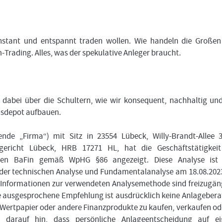
onstant und entspannt traden wollen. Wie handeln die Große
rading. Alles, was der spekulative Anleger braucht.
dabei über die Schultern, wie wir konsequent, nachhaltig un
onsdepot aufbauen.
de „Firma“) mit Sitz in 23554 Lübeck, Willy-Brandt-Allee 
gericht Lübeck, HRB 17271 HL, hat die Geschäftstätigkeit
ungen BaFin gemäß WpHG §86 angezeigt. Diese Analyse ist 
 der technischen Analyse und Fundamentalanalyse am 18.08.20
e Informationen zur verwendeten Analysemethode sind freizugän
ie ausgesprochene Empfehlung ist ausdrücklich keine Anlageber
 Wertpapier oder andere Finanzprodukte zu kaufen, verkaufen od
 darauf hin, dass persönliche Anlageentscheidung auf ei