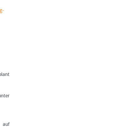
g-
plant
unter
 auf