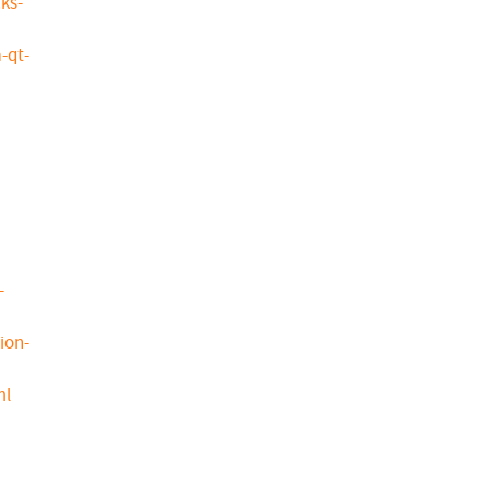
ks-
-qt-
-
ion-
ml