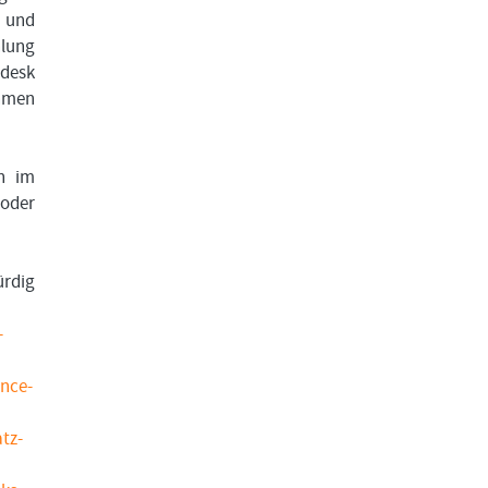
e und
hlung
gdesk
ahmen
n im
oder
ürdig
-
ince-
tz-