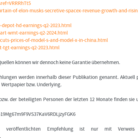
sref=VRRRhTt5
rtain-of-elon-musks-secretive-spacex-revenue-growth-and-risin
depot-hd-earnings-q2-2023.html
art-wmt-earnings-q2-2024.html
cuts-prices-of-model-s-and-model-x-in-china.html
-tgt-earnings-q2-2023.html
n Quellen können wir dennoch keine Garantie übernehmen.
lungen werden innerhalb dieser Publikation genannt. Aktuell 
m Wertpapier bzw. Underlying.
bzw. der beteiligten Personen der letzten 12 Monate finden sie 
bfub19Mg67m9F9VS37KaV6RDLjzyFGK6
 veröffentlichten Empfehlung ist nur mit Verweis
.