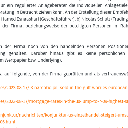
 ein regulierter Anlageberater die individuellen Anlageziel
atung in Betracht ziehen kann. An der Erstellung dieser Empfe
r. Hamed Esnaashari (Geschäftsführer), b) Nicolas Schulz (Tradin
kte der Firma, beziehungsweise der beteiligten Personen im R
on der Firma noch von den handelnden Personen Positione
ing gehalten. Darüber hinaus gibt es keine persönlichen 
em Wertpapier bzw. Underlying).
ma auf folgende, von der Firma geprüften und als vertrauensw
/2023-08-17/-3-narcotic-pill-sold-in-the-gulf-worries-european
s/2023-08-17/mortgage-rates-in-the-us-jump-to-7-09-highest-s
njunktur/nachrichten/konjunktur-us-einzelhandel-steigert-umsa
06.html