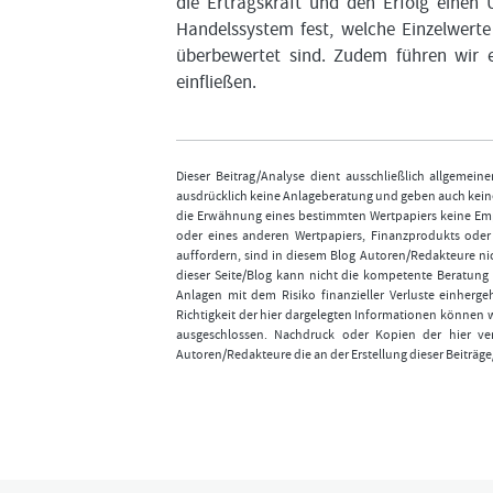
die Ertragskraft und den Erfolg einen
Handelssystem fest, welche Einzelwerte
überbewertet sind. Zudem führen wir e
einfließen.
Dieser Beitrag/Analyse dient ausschließlich allgemei
ausdrücklich keine Anlageberatung und geben auch keine
die Erwähnung eines bestimmten Wertpapiers keine Emp
oder eines anderen Wertpapiers, Finanzprodukts ode
auffordern, sind in diesem Blog Autoren/Redakteure nic
dieser Seite/Blog kann nicht die kompetente Beratung 
Anlagen mit dem Risiko finanzieller Verluste einhergeh
Richtigkeit der hier dargelegten Informationen können 
ausgeschlossen. Nachdruck oder Kopien der hier ver
Autoren/Redakteure die an der Erstellung dieser Beiträge