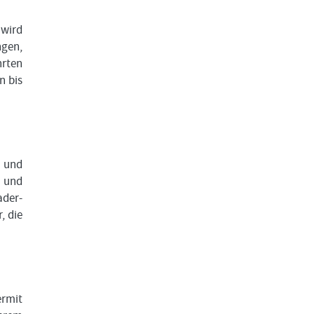
 wird
ngen,
hrten
n bis
 und
n und
ader-
, die
ermit