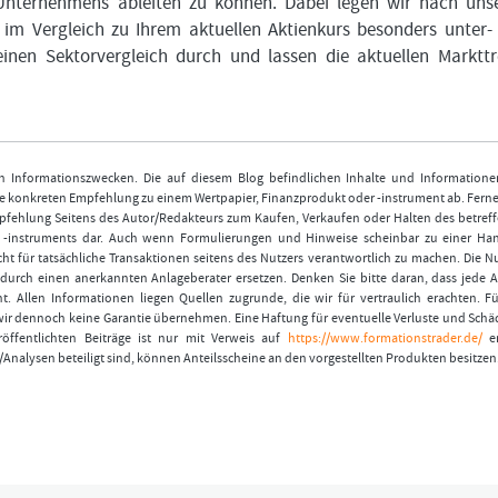
 Unternehmens ableiten zu können. Dabei legen wir nach un
 im Vergleich zu Ihrem aktuellen Aktienkurs besonders unter-
inen Sektorvergleich durch und lassen die aktuellen Marktt
nen Informationszwecken. Die auf diesem Blog befindlichen Inhalte und Informatione
 konkreten Empfehlung zu einem Wertpapier, Finanzprodukt oder -instrument ab. Ferner
fehlung Seitens des Autor/Redakteurs zum Kaufen, Verkaufen oder Halten des betref
r -instruments dar. Auch wenn Formulierungen und Hinweise scheinbar zu einer Ha
ht für tatsächliche Transaktionen seitens des Nutzers verantwortlich zu machen. Die 
durch einen anerkannten Anlageberater ersetzen. Denken Sie bitte daran, dass jede A
t. Allen Informationen liegen Quellen zugrunde, die wir für vertraulich erachten. Fü
wir dennoch keine Garantie übernehmen. Eine Haftung für eventuelle Verluste und Schä
öffentlichten Beiträge ist nur mit Verweis auf
https://www.formationstrader.de/
er
/Analysen beteiligt sind, können Anteilsscheine an den vorgestellten Produkten besitzen