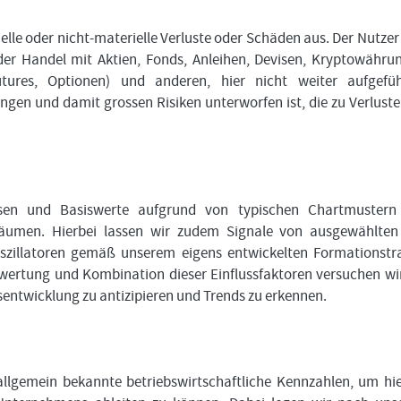
ielle oder nicht-materielle Verluste oder Schäden aus. Der Nutzer
der Handel mit Aktien, Fonds, Anleihen, Devisen, Kryptowähru
Futures, Optionen) und anderen, hier nicht weiter aufgefü
en und damit grossen Risiken unterworfen ist, die zu Verluste
assen und Basiswerte aufgrund von typischen Chartmustern
träumen. Hierbei lassen wir zudem Signale von ausgewählte
szillatoren gemäß unserem eigens entwickelten Formationstr
wertung und Kombination dieser Einflussfaktoren versuchen wir
sentwicklung zu antizipieren und Trends zu erkennen.
lgemein bekannte betriebswirtschaftliche Kennzahlen, um hi