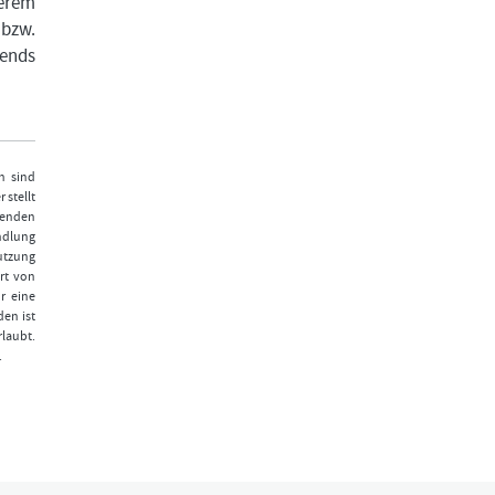
serem
 bzw.
rends
n sind
 stellt
fenden
ndlung
Nutzung
rt von
r eine
den ist
laubt.
.