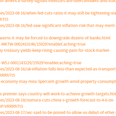
f-america-survey-signals-investors-are-overconfident-and-stoc
/2023-08-16/when-fed-cuts-rates-it-may-still-be-tightening-via
hTt5
/2023-08-16/fed-saw-significant-inflation-risk-that-may-merit-
-warns-it-may-be-forced-to-downgrade-dozens-of-banks.html
WP-MKTW-0002410146/15929?enableCaching=true
treasury-yields-keep-rising-causing-pain-for-stock-market-
WP-WSJ-0001143229/15929?enablecaching=true
/2023-08-16/uk-inflation-falls-less-than-expected-as-transport
VRRRhTt5
a-economy-may-miss-5percent-growth-amid-property-consumpt
-premier-says-country-will-work-to-achieve-growth-targets.ht
s/2023-08-18/nomura-cuts-china-s-growth-forecast-to-4-6-on-
ref=VRRRhTt5
/2023-08-17/sec-said-to-be-poised-to-allow-us-debut-of-ether-