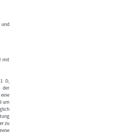
n und
d mit
31 D,
 der
eine
23 um
glich
atung
er zu
gene