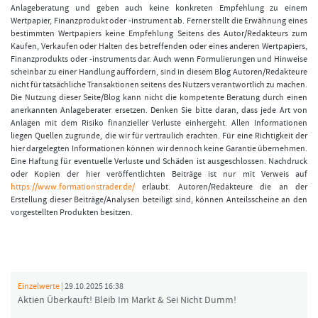
Anlageberatung und geben auch keine konkreten Empfehlung zu einem
Wertpapier, Finanzprodukt oder -instrument ab. Ferner stellt die Erwähnung eines
bestimmten Wertpapiers keine Empfehlung Seitens des Autor/Redakteurs zum
Kaufen, Verkaufen oder Halten des betreffenden oder eines anderen Wertpapiers,
Finanzprodukts oder -instruments dar. Auch wenn Formulierungen und Hinweise
scheinbar zu einer Handlung auffordern, sind in diesem Blog Autoren/Redakteure
nicht für tatsächliche Transaktionen seitens des Nutzers verantwortlich zu machen.
Die Nutzung dieser Seite/Blog kann nicht die kompetente Beratung durch einen
anerkannten Anlageberater ersetzen. Denken Sie bitte daran, dass jede Art von
Anlagen mit dem Risiko finanzieller Verluste einhergeht. Allen Informationen
liegen Quellen zugrunde, die wir für vertraulich erachten. Für eine Richtigkeit der
hier dargelegten Informationen können wir dennoch keine Garantie übernehmen.
Eine Haftung für eventuelle Verluste und Schäden ist ausgeschlossen. Nachdruck
oder Kopien der hier veröffentlichten Beiträge ist nur mit Verweis auf
https://www.formationstrader.de/
erlaubt. Autoren/Redakteure die an der
Erstellung dieser Beiträge/Analysen beteiligt sind, können Anteilsscheine an den
vorgestellten Produkten besitzen.
Einzelwerte |
29.10.2025 16:38
Aktien Überkauft! Bleib Im Markt & Sei Nicht Dumm!