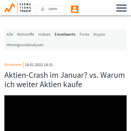
LOGIN
Benutzer (E-Mail-Adresse in Kleinschrift)
Alle
Rohstoffe
Indizes
Einzelwerte
Forex
Krypto
Hintergrundanalysen
Passwort
18.01.2022 14:31
Einzelwerte
Angemeldet bleiben
Aktien-Crash im Januar? vs. Warum
ich weiter Aktien kaufe
LOGIN
Passwort vergessen
Ich bin neu, und jetzt?
Das Formationstrader Programm bietet unterschiedliche User-Pakete. Bitte
klicken Sie unten auf „Formationstrader werden“, und finden Sie auf
unserem Online-Shop das passende Angebot.