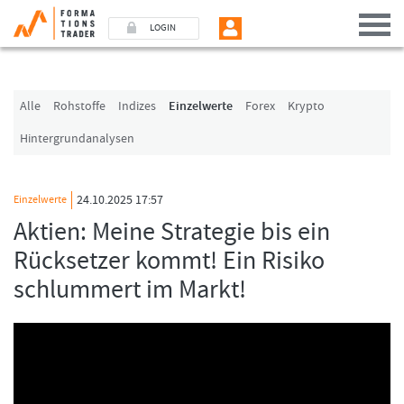
LOGIN
Benutzer (E-Mail-Adresse in Kleinschrift)
Alle
Rohstoffe
Indizes
Einzelwerte
Forex
Krypto
Hintergrundanalysen
Passwort
24.10.2025 17:57
Einzelwerte
Angemeldet bleiben
Aktien: Meine Strategie bis ein
Rücksetzer kommt! Ein Risiko
LOGIN
schlummert im Markt!
Passwort vergessen
Ich bin neu, und jetzt?
Das Formationstrader Programm bietet unterschiedliche User-Pakete. Bitte
klicken Sie unten auf „Formationstrader werden“, und finden Sie auf
unserem Online-Shop das passende Angebot.