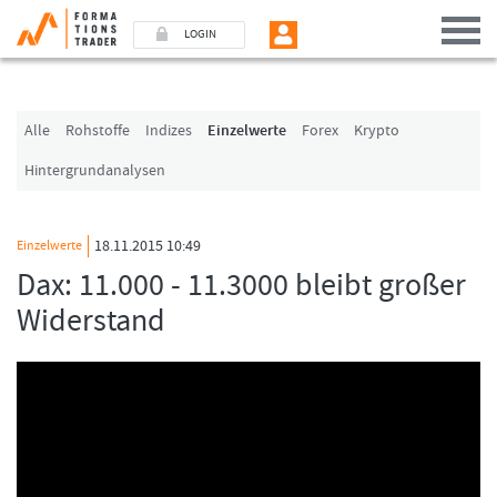
LOGIN
Benutzer (E-Mail-Adresse in Kleinschrift)
Alle
Rohstoffe
Indizes
Einzelwerte
Forex
Krypto
Hintergrundanalysen
Passwort
18.11.2015 10:49
Einzelwerte
Angemeldet bleiben
Dax: 11.000 - 11.3000 bleibt großer
Widerstand
LOGIN
Passwort vergessen
Ich bin neu, und jetzt?
Das Formationstrader Programm bietet unterschiedliche User-Pakete. Bitte
klicken Sie unten auf „Formationstrader werden“, und finden Sie auf
unserem Online-Shop das passende Angebot.