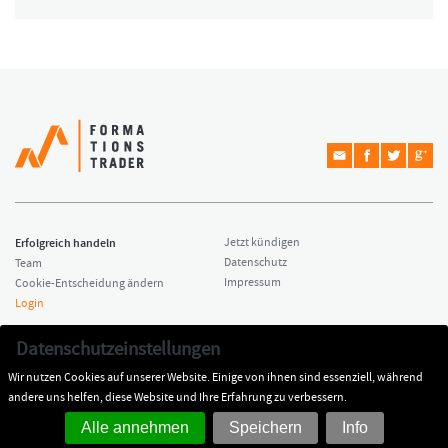
Erfolgreich handeln
Jetzt kündigen
Datenschutz
Team
Impressum
Cookie-Entscheidung ändern
Login
Copyright © 2026 Formationstrader
Kontakt
Datenschutzeinstellungen
All rights reserved.
Dr. Hamed Esnaashari
Wir nutzen Cookies auf unserer Website. Einige von ihnen sind essenziell, während
Impressum
kontakt@formationstrader.de
andere uns helfen, diese Website und Ihre Erfahrung zu verbessern.
Alle annehmen
Speichern
Info