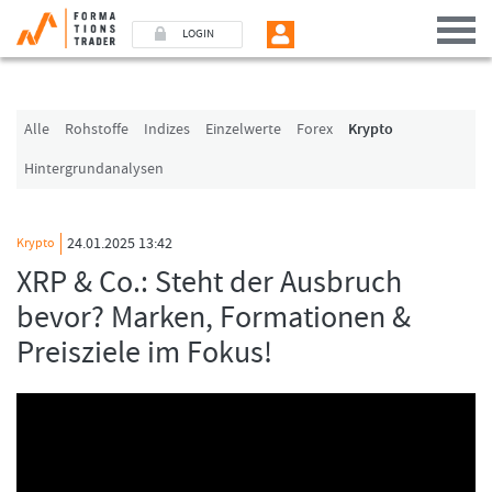
LOGIN
Benutzer (E-Mail-Adresse in Kleinschrift)
Alle
Rohstoffe
Indizes
Einzelwerte
Forex
Krypto
Hintergrundanalysen
Passwort
24.01.2025 13:42
Krypto
Angemeldet bleiben
XRP & Co.: Steht der Ausbruch
bevor? Marken, Formationen &
LOGIN
Preisziele im Fokus!
Passwort vergessen
Ich bin neu, und jetzt?
Das Formationstrader Programm bietet unterschiedliche User-Pakete. Bitte
klicken Sie unten auf „Formationstrader werden“, und finden Sie auf
unserem Online-Shop das passende Angebot.