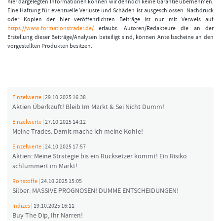
hier dargelegten Informationen können wir dennoch keine Garantie übernehmen.
Eine Haftung für eventuelle Verluste und Schäden ist ausgeschlossen. Nachdruck
oder Kopien der hier veröffentlichten Beiträge ist nur mit Verweis auf
https://www.formationstrader.de/
erlaubt. Autoren/Redakteure die an der
Erstellung dieser Beiträge/Analysen beteiligt sind, können Anteilsscheine an den
vorgestellten Produkten besitzen.
Einzelwerte |
29.10.2025 16:38
Aktien Überkauft! Bleib Im Markt & Sei Nicht Dumm!
Einzelwerte |
27.10.2025 14:12
Meine Trades: Damit mache ich meine Kohle!
Einzelwerte |
24.10.2025 17:57
Aktien: Meine Strategie bis ein Rücksetzer kommt! Ein Risiko
schlummert im Markt!
Rohstoffe |
24.10.2025 15:05
Silber: MASSIVE PROGNOSEN! DUMME ENTSCHEIDUNGEN!
Indizes |
19.10.2025 16:11
Buy The Dip, Ihr Narren!