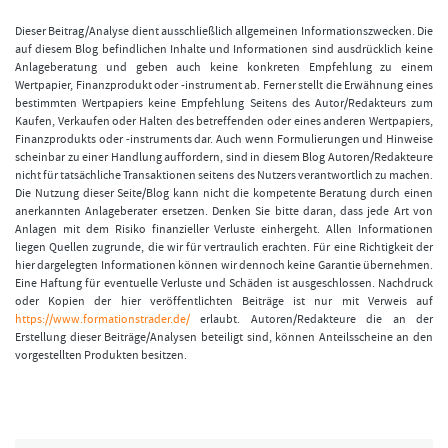
Dieser Beitrag/Analyse dient ausschließlich allgemeinen Informationszwecken. Die
auf diesem Blog befindlichen Inhalte und Informationen sind ausdrücklich keine
Anlageberatung und geben auch keine konkreten Empfehlung zu einem
Wertpapier, Finanzprodukt oder -instrument ab. Ferner stellt die Erwähnung eines
bestimmten Wertpapiers keine Empfehlung Seitens des Autor/Redakteurs zum
Kaufen, Verkaufen oder Halten des betreffenden oder eines anderen Wertpapiers,
Finanzprodukts oder -instruments dar. Auch wenn Formulierungen und Hinweise
scheinbar zu einer Handlung auffordern, sind in diesem Blog Autoren/Redakteure
nicht für tatsächliche Transaktionen seitens des Nutzers verantwortlich zu machen.
Die Nutzung dieser Seite/Blog kann nicht die kompetente Beratung durch einen
anerkannten Anlageberater ersetzen. Denken Sie bitte daran, dass jede Art von
Anlagen mit dem Risiko finanzieller Verluste einhergeht. Allen Informationen
liegen Quellen zugrunde, die wir für vertraulich erachten. Für eine Richtigkeit der
hier dargelegten Informationen können wir dennoch keine Garantie übernehmen.
Eine Haftung für eventuelle Verluste und Schäden ist ausgeschlossen. Nachdruck
oder Kopien der hier veröffentlichten Beiträge ist nur mit Verweis auf
https://www.formationstrader.de/
erlaubt. Autoren/Redakteure die an der
Erstellung dieser Beiträge/Analysen beteiligt sind, können Anteilsscheine an den
vorgestellten Produkten besitzen.