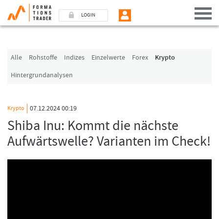
LOGIN
Benutzer (E-Mail-Adresse in Kleinschrift)
Alle
Rohstoffe
Indizes
Einzelwerte
Forex
Krypto
Hintergrundanalysen
Passwort
07.12.2024 00:19
Krypto
Angemeldet bleiben
Shiba Inu: Kommt die nächste
Aufwärtswelle? Varianten im Check!
LOGIN
Passwort vergessen
Ich bin neu, und jetzt?
Das Formationstrader Programm bietet unterschiedliche User-Pakete. Bitte
klicken Sie unten auf „Formationstrader werden“, und finden Sie auf
unserem Online-Shop das passende Angebot.