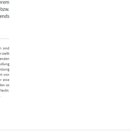
serem
 bzw.
rends
n sind
 stellt
fenden
ndlung
Nutzung
rt von
r eine
den ist
laubt.
.