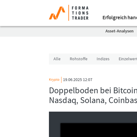
Erfolgreich ha
Asset-Analysen
Alle
Rohstoffe
Indizes
Einzelwer
19.06.2025 12:07
Krypto
Doppelboden bei Bitcoin
Nasdaq, Solana, Coinbas