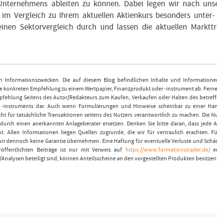
 Unternehmens ableiten zu können. Dabei legen wir nach un
 im Vergleich zu Ihrem aktuellen Aktienkurs besonders unter-
inen Sektorvergleich durch und lassen die aktuellen Marktt
nen Informationszwecken. Die auf diesem Blog befindlichen Inhalte und Informatione
 konkreten Empfehlung zu einem Wertpapier, Finanzprodukt oder -instrument ab. Ferner
fehlung Seitens des Autor/Redakteurs zum Kaufen, Verkaufen oder Halten des betref
r -instruments dar. Auch wenn Formulierungen und Hinweise scheinbar zu einer Ha
ht für tatsächliche Transaktionen seitens des Nutzers verantwortlich zu machen. Die 
durch einen anerkannten Anlageberater ersetzen. Denken Sie bitte daran, dass jede A
t. Allen Informationen liegen Quellen zugrunde, die wir für vertraulich erachten. Fü
wir dennoch keine Garantie übernehmen. Eine Haftung für eventuelle Verluste und Schä
öffentlichten Beiträge ist nur mit Verweis auf
https://www.formationstrader.de/
er
/Analysen beteiligt sind, können Anteilsscheine an den vorgestellten Produkten besitzen