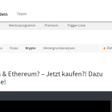
Team
ndeln
Mentorprogramm
Premium
Trigger-Liste
Zu
te
Forex
Krypto
Hintergrundanalysen
Benutzer
Ich
(E-
bin
Mail-
neu,
Adresse
und
 & Ethereum? – Jetzt kaufen?! Dazu
in
jetzt?
e!
Kleinschrift)
Das
Formationstrader
Programm
Passwort
bietet
unterschiedliche
User-
Pakete.