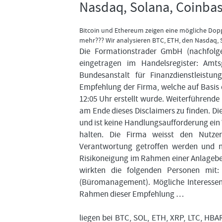
Nasdaq, Solana, Coinbas
Bitcoin und Ethereum zeigen eine mögliche Doppe
mehr??? Wir analysieren BTC, ETH, den Nasdaq, S
Die Formationstrader GmbH (nachfolgen
eingetragen im Handelsregister: Amts
Bundesanstalt für Finanzdienstleist
Empfehlung der Firma, welche auf Basis
12:05 Uhr erstellt wurde. Weiterführend
am Ende dieses Disclaimers zu finden. D
und ist keine Handlungsaufforderung ein
halten. Die Firma weisst den Nutzer
Verantwortung getroffen werden und nur
Risikoneigung im Rahmen einer Anlageber
wirkten die folgenden Personen mit:
(Büromanagement). Mögliche Interessens
Rahmen dieser Empfehlung …
liegen bei BTC, SOL, ETH, XRP, LTC, HBA