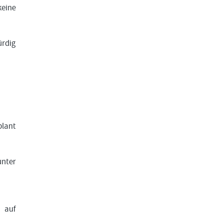
keine
ürdig
plant
unter
 auf