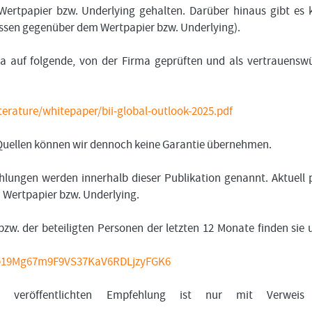
Wertpapier bzw. Underlying gehalten. Darüber hinaus gibt es 
essen gegenüber dem Wertpapier bzw. Underlying).
ma auf folgende, von der Firma geprüften und als vertrauensw
erature/whitepaper/bii-global-outlook-2025.pdf
n Quellen können wir dennoch keine Garantie übernehmen.
lungen werden innerhalb dieser Publikation genannt. Aktuell 
m Wertpapier bzw. Underlying.
bzw. der beteiligten Personen der letzten 12 Monate finden sie 
bfub19Mg67m9F9VS37KaV6RDLjzyFGK6
 veröffentlichten Empfehlung ist nur mit Verweis
.