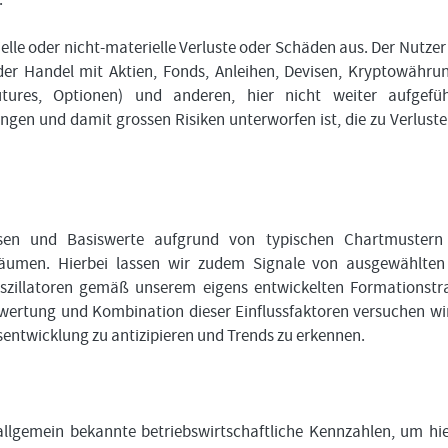
ielle oder nicht-materielle Verluste oder Schäden aus. Der Nutzer
der Handel mit Aktien, Fonds, Anleihen, Devisen, Kryptowähru
Futures, Optionen) und anderen, hier nicht weiter aufgefü
en und damit grossen Risiken unterworfen ist, die zu Verluste
assen und Basiswerte aufgrund von typischen Chartmustern
träumen. Hierbei lassen wir zudem Signale von ausgewählte
szillatoren gemäß unserem eigens entwickelten Formationstr
wertung und Kombination dieser Einflussfaktoren versuchen wir
sentwicklung zu antizipieren und Trends zu erkennen.
lgemein bekannte betriebswirtschaftliche Kennzahlen, um hi