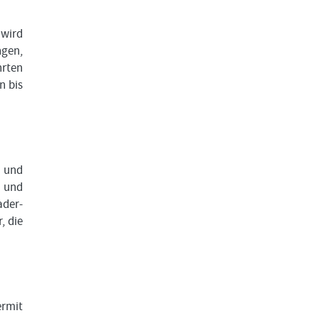
 wird
ngen,
hrten
n bis
 und
n und
ader-
, die
ermit