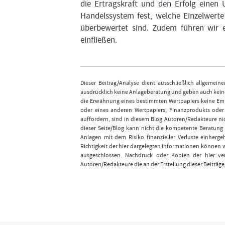
die Ertragskraft und den Erfolg einen
Handelssystem fest, welche Einzelwerte
überbewertet sind. Zudem führen wir e
einfließen.
Dieser Beitrag/Analyse dient ausschließlich allgemei
ausdrücklich keine Anlageberatung und geben auch keine
die Erwähnung eines bestimmten Wertpapiers keine Emp
oder eines anderen Wertpapiers, Finanzprodukts ode
auffordern, sind in diesem Blog Autoren/Redakteure nic
dieser Seite/Blog kann nicht die kompetente Beratung 
Anlagen mit dem Risiko finanzieller Verluste einhergeh
Richtigkeit der hier dargelegten Informationen können 
ausgeschlossen. Nachdruck oder Kopien der hier ver
Autoren/Redakteure die an der Erstellung dieser Beiträge