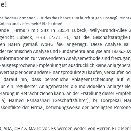
e!
lboden-Formation – ist das die Chance zum kurzfristigen Einstieg? Reicht 
olana und vieles mehr! Bleibt dran!
de „Firma“) mit Sitz in 23554 Lübeck, Willy-Brandt-Allee 
gericht Lübeck, HRB 17271 HL, hat die Geschäftstätigkeit
ungen BaFin gemäß WpHG §86 angezeigt. Diese Analyse ist 
 der technischen Analyse und Fundamentalanalyse am 19.06.20
e Informationen zur verwendeten Analysemethode sind freizugän
ie ausgesprochene Empfehlung ist ausdrücklich keine Anlageber
 Wertpapier oder andere Finanzprodukte zu kaufen, verkaufen od
 darauf hin, dass persönliche Anlageentscheidung auf ei
 ein regulierter Anlageberater die individuellen Anlageziel
atung in Betracht ziehen kann. An der Erstellung dieser Empfe
 a) Hamed Esnaashari (Geschäftsführer), b) Toorpekai Hai
konflikte der Firma, beziehungsweise der beteiligten Person
R, ADA, CHZ & MATIC vor. Es werden weder von Herren Eric Men