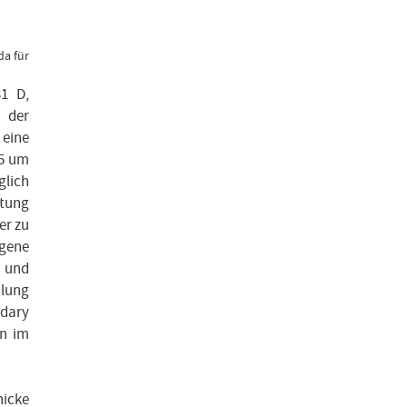
da für
31 D,
 der
eine
25 um
glich
atung
er zu
gene
e und
hlung
dary
en im
nicke