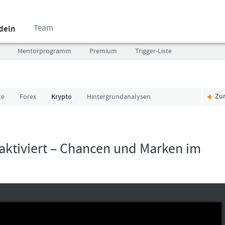
Team
ndeln
Mentorprogramm
Premium
Trigger-Liste
Zu
te
Forex
Krypto
Hintergrundanalysen
Benutzer
Ich
(E-
bin
Mail-
neu,
Adresse
und
ktiviert – Chancen und Marken im
in
jetzt?
Kleinschrift)
Das
Formationstrader
Programm
Passwort
bietet
unterschiedliche
User-
Pakete.