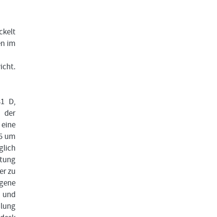
ckelt
en im
icht.
31 D,
 der
eine
25 um
glich
atung
er zu
gene
e und
hlung