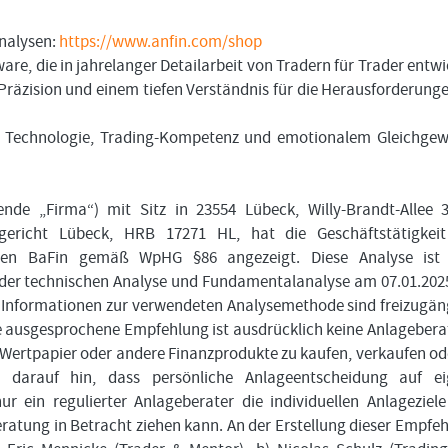
nalysen:
https://www.anfin.com/shop
are, die in jahrelanger Detailarbeit von Tradern für Trader entwi
, Präzision und einem tiefen Verständnis für die Herausforderung
en Technologie, Trading-Kompetenz und emotionalem Gleichgew
de „Firma“) mit Sitz in 23554 Lübeck, Willy-Brandt-Allee 
gericht Lübeck, HRB 17271 HL, hat die Geschäftstätigkeit
ungen BaFin gemäß WpHG §86 angezeigt. Diese Analyse ist 
 der technischen Analyse und Fundamentalanalyse am 07.01.20
e Informationen zur verwendeten Analysemethode sind freizugän
ie ausgesprochene Empfehlung ist ausdrücklich keine Anlageber
 Wertpapier oder andere Finanzprodukte zu kaufen, verkaufen od
 darauf hin, dass persönliche Anlageentscheidung auf ei
 ein regulierter Anlageberater die individuellen Anlageziel
atung in Betracht ziehen kann. An der Erstellung dieser Empfe