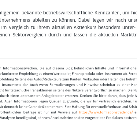
lgemein bekannte betriebswirtschaftliche Kennzahlen, um hi
 Unternehmens ableiten zu können. Dabei legen wir nach un
 im Vergleich zu Ihrem aktuellen Aktienkurs besonders unter-
inen Sektorvergleich durch und lassen die aktuellen Marktt
nen Informationszwecken. Die auf diesem Blog befindlichen Inhalte und Informatione
 konkreten Empfehlung zu einem Wertpapier, Finanzprodukt oder -instrument ab. Ferner
fehlung Seitens des Autor/Redakteurs zum Kaufen, Verkaufen oder Halten des betref
r -instruments dar. Auch wenn Formulierungen und Hinweise scheinbar zu einer Ha
ht für tatsächliche Transaktionen seitens des Nutzers verantwortlich zu machen. Die 
durch einen anerkannten Anlageberater ersetzen. Denken Sie bitte daran, dass jede A
t. Allen Informationen liegen Quellen zugrunde, die wir für vertraulich erachten. Fü
wir dennoch keine Garantie übernehmen. Eine Haftung für eventuelle Verluste und Schä
öffentlichten Beiträge ist nur mit Verweis auf
https://www.formationstrader.de/
er
/Analysen beteiligt sind, können Anteilsscheine an den vorgestellten Produkten besitzen