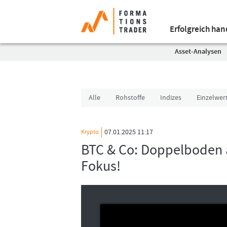
Erfolgreich ha
Asset-Analysen
Alle
Rohstoffe
Indizes
Einzelwer
07.01.2025 11:17
Krypto
BTC & Co: Doppelboden a
Fokus!