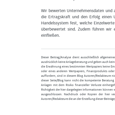
Wir bewerten Unternehmensdaten und al
die Ertragskraft und den Erfolg einen
Handelssystem fest, welche Einzelwerte
überbewertet sind. Zudem führen wir e
einfließen.
Dieser Beitrag/Analyse dient ausschließlich allgemei
ausdrücklich keine Anlageberatung und geben auch keine
die Erwähnung eines bestimmten Wertpapiers keine Emp
oder eines anderen Wertpapiers, Finanzprodukts ode
auffordern, sind in diesem Blog Autoren/Redakteure nic
dieser Seite/Blog kann nicht die kompetente Beratung 
Anlagen mit dem Risiko finanzieller Verluste einhergeh
Richtigkeit der hier dargelegten Informationen können 
ausgeschlossen. Nachdruck oder Kopien der hier ver
Autoren/Redakteure die an der Erstellung dieser Beiträge