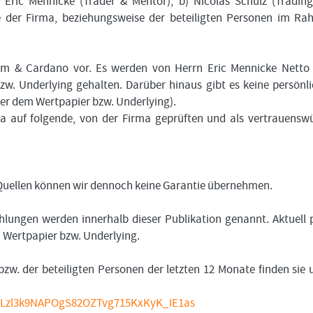
 Eric Mennicke (Trader & Mentor), b) Nicolas Schulz (Tradin
kte der Firma, beziehungsweise der beteiligten Personen im R
reum & Cardano vor. Es werden von Herrn Eric Mennicke Netto
zw. Underlying gehalten. Darüber hinaus gibt es keine persönl
er dem Wertpapier bzw. Underlying).
ma auf folgende, von der Firma geprüften und als vertrauensw
n Quellen können wir dennoch keine Garantie übernehmen.
lungen werden innerhalb dieser Publikation genannt. Aktuell 
m Wertpapier bzw. Underlying.
bzw. der beteiligten Personen der letzten 12 Monate finden sie 
t=PLzl3k9NAPOgS82OZTvg715KxKyK_IE1as