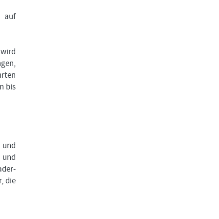
 auf
 wird
ngen,
hrten
n bis
 und
n und
ader-
, die