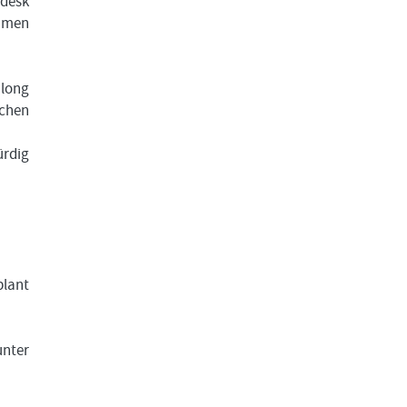
gdesk
ahmen
 long
ichen
ürdig
plant
unter