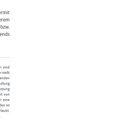
ermit
serem
 bzw.
rends
n sind
 stellt
fenden
ndlung
Nutzung
rt von
r eine
den ist
laubt.
.