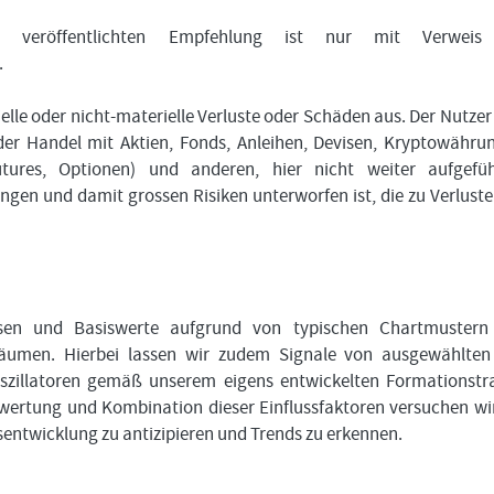
 veröffentlichten Empfehlung ist nur mit Verweis
.
ielle oder nicht-materielle Verluste oder Schäden aus. Der Nutzer
der Handel mit Aktien, Fonds, Anleihen, Devisen, Kryptowähru
Futures, Optionen) und anderen, hier nicht weiter aufgefü
en und damit grossen Risiken unterworfen ist, die zu Verluste
assen und Basiswerte aufgrund von typischen Chartmustern
träumen. Hierbei lassen wir zudem Signale von ausgewählte
szillatoren gemäß unserem eigens entwickelten Formationstr
wertung und Kombination dieser Einflussfaktoren versuchen wir
sentwicklung zu antizipieren und Trends zu erkennen.