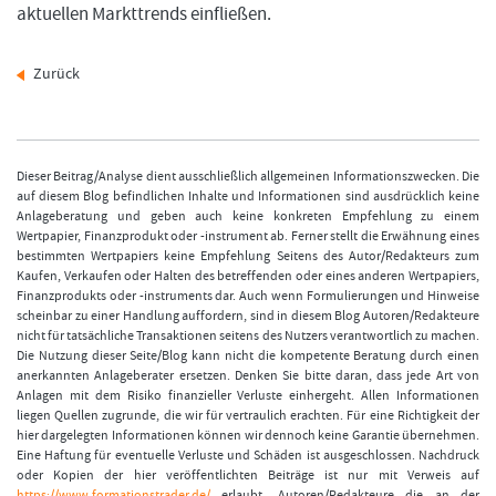
aktuellen Markttrends einfließen.
Zurück
Dieser Beitrag/Analyse dient ausschließlich allgemeinen Informationszwecken. Die
auf diesem Blog befindlichen Inhalte und Informationen sind ausdrücklich keine
Anlageberatung und geben auch keine konkreten Empfehlung zu einem
Wertpapier, Finanzprodukt oder -instrument ab. Ferner stellt die Erwähnung eines
bestimmten Wertpapiers keine Empfehlung Seitens des Autor/Redakteurs zum
Kaufen, Verkaufen oder Halten des betreffenden oder eines anderen Wertpapiers,
Finanzprodukts oder -instruments dar. Auch wenn Formulierungen und Hinweise
scheinbar zu einer Handlung auffordern, sind in diesem Blog Autoren/Redakteure
nicht für tatsächliche Transaktionen seitens des Nutzers verantwortlich zu machen.
Die Nutzung dieser Seite/Blog kann nicht die kompetente Beratung durch einen
anerkannten Anlageberater ersetzen. Denken Sie bitte daran, dass jede Art von
Anlagen mit dem Risiko finanzieller Verluste einhergeht. Allen Informationen
liegen Quellen zugrunde, die wir für vertraulich erachten. Für eine Richtigkeit der
hier dargelegten Informationen können wir dennoch keine Garantie übernehmen.
Eine Haftung für eventuelle Verluste und Schäden ist ausgeschlossen. Nachdruck
oder Kopien der hier veröffentlichten Beiträge ist nur mit Verweis auf
https://www.formationstrader.de/
erlaubt. Autoren/Redakteure die an der