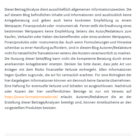
Dieser Beitrag/Analyse dient ausschließlich allgemeinen Informationszwecken. Die
auf diesem Blog befindlichen Inhalte und Informationen sind ausdrücklich keine
Anlageberatung und geben auch keine konkreten Empfehlung zu einem
Wertpapier, Finanzprodukt oder -instrument ab. Ferner stellt die Erwähnung eines
bestimmten Wertpapiers keine Empfehlung Seitens des Autor/Redakteurs zum
Kaufen, Verkaufen oder Halten des betreffenden oder eines anderen Wertpapiers,
Finanzprodukts oder -instruments dar. Auch wenn Formulierungen und Hinweise
scheinbar zu einer Handlung auffordern, sind in diesem Blog Autoren/Redakteure
nicht für tatsächliche Transaktionen seitens des Nutzers verantwortlich zu machen.
Die Nutzung dieser Seite/Blog kann nicht die kompetente Beratung durch einen
anerkannten Anlageberater ersetzen. Denken Sie bitte daran, dass jede Art von
Anlagen mit dem Risiko finanzieller Verluste einhergeht. Allen Informationen
liegen Quellen zugrunde, die wir für vertraulich erachten. Für eine Richtigkeit der
hier dargelegten Informationen können wir dennoch keine Garantie übernehmen.
Eine Haftung für eventuelle Verluste und Schäden ist ausgeschlossen. Nachdruck
oder Kopien der hier veröffentlichten Beiträge ist nur mit Verweis auf
https://www.formationstrader.de/
erlaubt. Autoren/Redakteure die an der
Erstellung dieser Beiträge/Analysen beteiligt sind, können Anteilsscheine an den
vorgestellten Produkten besitzen.