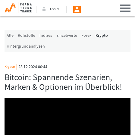
LOGIN
Benutzer (E-Mail-Adresse in Kleinschrift)
Alle
Rohstoffe
Indizes
Einzelwerte
Forex
Krypto
Hintergrundanalysen
Passwort
23.12.2024 00:44
Krypto
Angemeldet bleiben
Bitcoin: Spannende Szenarien,
Marken & Optionen im Überblick!
LOGIN
Passwort vergessen
Ich bin neu, und jetzt?
Das Formationstrader Programm bietet unterschiedliche User-Pakete. Bitte
klicken Sie unten auf „Formationstrader werden“, und finden Sie auf
unserem Online-Shop das passende Angebot.