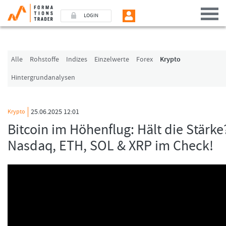
LOGIN
Benutzer (E-Mail-Adresse in Kleinschrift)
Alle
Rohstoffe
Indizes
Einzelwerte
Forex
Krypto
Hintergrundanalysen
Passwort
25.06.2025 12:01
Krypto
Angemeldet bleiben
Bitcoin im Höhenflug: Hält die Stärke
Nasdaq, ETH, SOL & XRP im Check!
LOGIN
Passwort vergessen
Ich bin neu, und jetzt?
Das Formationstrader Programm bietet unterschiedliche User-Pakete. Bitte klicke
Sie unten auf „Formationstrader werden“, und finden Sie auf unserem Online-
Shop das passende Angebot.