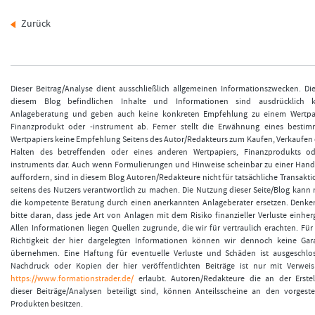
Zurück
Dieser Beitrag/Analyse dient ausschließlich allgemeinen Informationszwecken. Di
diesem Blog befindlichen Inhalte und Informationen sind ausdrücklich k
Anlageberatung und geben auch keine konkreten Empfehlung zu einem Wertpap
Finanzprodukt oder -instrument ab. Ferner stellt die Erwähnung eines bestim
Wertpapiers keine Empfehlung Seitens des Autor/Redakteurs zum Kaufen, Verkaufen
Halten des betreffenden oder eines anderen Wertpapiers, Finanzprodukts od
instruments dar. Auch wenn Formulierungen und Hinweise scheinbar zu einer Han
auffordern, sind in diesem Blog Autoren/Redakteure nicht für tatsächliche Transakt
seitens des Nutzers verantwortlich zu machen. Die Nutzung dieser Seite/Blog kann 
die kompetente Beratung durch einen anerkannten Anlageberater ersetzen. Denke
bitte daran, dass jede Art von Anlagen mit dem Risiko finanzieller Verluste einher
Allen Informationen liegen Quellen zugrunde, die wir für vertraulich erachten. Für
Richtigkeit der hier dargelegten Informationen können wir dennoch keine Gar
übernehmen. Eine Haftung für eventuelle Verluste und Schäden ist ausgeschlo
Nachdruck oder Kopien der hier veröffentlichten Beiträge ist nur mit Verwei
https://www.formationstrader.de/
erlaubt. Autoren/Redakteure die an der Erste
dieser Beiträge/Analysen beteiligt sind, können Anteilsscheine an den vorgeste
Produkten besitzen.