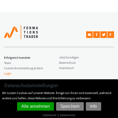
Erfolgreich handeln
Jetzt kündigen
Datenschutz
Team
Impressum
Cookie-Entscheidung ändern
Login
Copyright © 2026 Formationstrader
Kontakt
Datenschutzeinstellungen
All rights reserved.
Dr. Hamed Esnaashari
Wir nutzen Cookies auf unserer Website. Einige von ihnen sind essenziell, während
Impressum
kontakt@formationstrader.de
andere uns helfen, diese Website und Ihre Erfahrung zu verbessern.
Alle annehmen
Speichern
Info
Impressum
|
Datenschutz