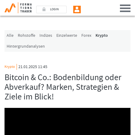
LOGIN
Benutzer (E-Mail-Adresse in Kleinschrift)
Alle
Rohstoffe
Indizes
Einzelwerte
Forex
Krypto
Hintergrundanalysen
Passwort
21.01.2025 11:45
Krypto
Angemeldet bleiben
Bitcoin & Co.: Bodenbildung oder
Abverkauf? Marken, Strategien &
LOGIN
Ziele im Blick!
Passwort vergessen
Ich bin neu, und jetzt?
Das Formationstrader Programm bietet unterschiedliche User-Pakete. Bitte
klicken Sie unten auf „Formationstrader werden“, und finden Sie auf
unserem Online-Shop das passende Angebot.