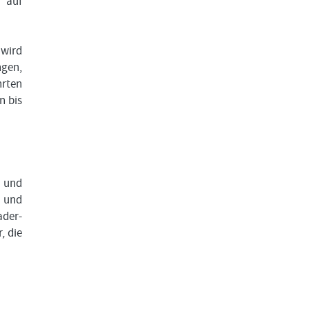
 auf
 wird
ngen,
hrten
n bis
 und
n und
ader-
, die