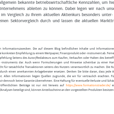
lgemein bekannte betriebswirtschaftliche Kennzahlen, um hi
 Unternehmens ableiten zu können. Dabei legen wir nach un
 im Vergleich zu Ihrem aktuellen Aktienkurs besonders unter-
inen Sektorvergleich durch und lassen die aktuellen Marktt
nen Informationszwecken. Die auf diesem Blog befindlichen Inhalte und Informatione
 konkreten Empfehlung zu einem Wertpapier, Finanzprodukt oder -instrument ab. Ferner
fehlung Seitens des Autor/Redakteurs zum Kaufen, Verkaufen oder Halten des betref
r -instruments dar. Auch wenn Formulierungen und Hinweise scheinbar zu einer Ha
ht für tatsächliche Transaktionen seitens des Nutzers verantwortlich zu machen. Die 
durch einen anerkannten Anlageberater ersetzen. Denken Sie bitte daran, dass jede A
t. Allen Informationen liegen Quellen zugrunde, die wir für vertraulich erachten. Fü
wir dennoch keine Garantie übernehmen. Eine Haftung für eventuelle Verluste und Schä
öffentlichten Beiträge ist nur mit Verweis auf
https://www.formationstrader.de/
er
/Analysen beteiligt sind, können Anteilsscheine an den vorgestellten Produkten besitzen