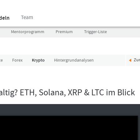
Team
ndeln
Mentorprogramm
Premium
Trigger-Liste
Zu
te
Forex
Krypto
Hintergrundanalysen
Benutzer
Ich
(E-
bin
Mail-
neu,
Adresse
und
ltig? ETH, Solana, XRP & LTC im Blick
in
jetzt?
Kleinschrift)
Das
Formationstrader
Programm
Passwort
bietet
unterschiedliche
User-
Pakete.