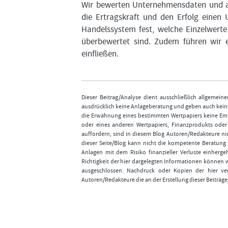
Wir bewerten Unternehmensdaten und al
die Ertragskraft und den Erfolg einen
Handelssystem fest, welche Einzelwerte
überbewertet sind. Zudem führen wir e
einfließen.
Dieser Beitrag/Analyse dient ausschließlich allgemei
ausdrücklich keine Anlageberatung und geben auch keine
die Erwähnung eines bestimmten Wertpapiers keine Emp
oder eines anderen Wertpapiers, Finanzprodukts ode
auffordern, sind in diesem Blog Autoren/Redakteure nic
dieser Seite/Blog kann nicht die kompetente Beratung 
Anlagen mit dem Risiko finanzieller Verluste einhergeh
Richtigkeit der hier dargelegten Informationen können 
ausgeschlossen. Nachdruck oder Kopien der hier ver
Autoren/Redakteure die an der Erstellung dieser Beiträge