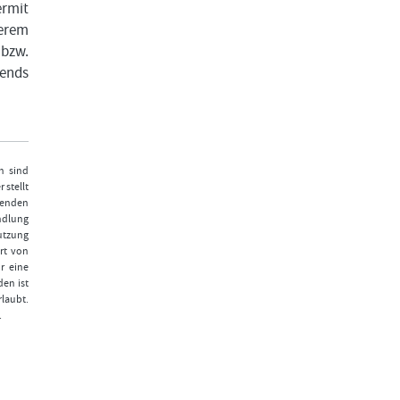
ermit
serem
 bzw.
rends
n sind
 stellt
fenden
ndlung
Nutzung
rt von
r eine
den ist
laubt.
.