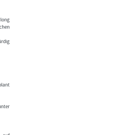
 long
ichen
ürdig
plant
unter