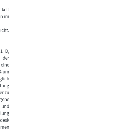
ckelt
en im
icht.
31 D,
 der
eine
24 um
glich
atung
er zu
gene
e und
hlung
gdesk
ahmen