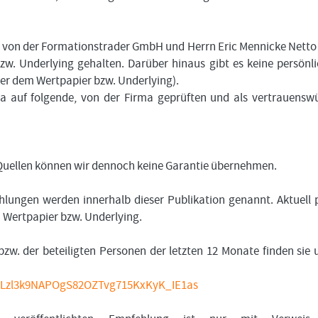
en von der Formationstrader GmbH und Herrn Eric Mennicke Netto
zw. Underlying gehalten. Darüber hinaus gibt es keine persönl
er dem Wertpapier bzw. Underlying).
ma auf folgende, von der Firma geprüften und als vertrauensw
n Quellen können wir dennoch keine Garantie übernehmen.
lungen werden innerhalb dieser Publikation genannt. Aktuell 
m Wertpapier bzw. Underlying.
bzw. der beteiligten Personen der letzten 12 Monate finden sie 
t=PLzl3k9NAPOgS82OZTvg715KxKyK_IE1as