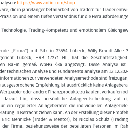
nalysen:
https://www.anfin.com/shop
are, die in jahrelanger Detailarbeit von Tradern für Trader entwi
, Präzision und einem tiefen Verständnis für die Herausforderung
en Technologie, Trading-Kompetenz und emotionalem Gleichgew
de „Firma“) mit Sitz in 23554 Lübeck, Willy-Brandt-Allee 
gericht Lübeck, HRB 17271 HL, hat die Geschäftstätigkeit
ungen BaFin gemäß WpHG §86 angezeigt. Diese Analyse ist 
 der technischen Analyse und Fundamentalanalyse am 13.12.20
e Informationen zur verwendeten Analysemethode sind freizugän
ie ausgesprochene Empfehlung ist ausdrücklich keine Anlageber
 Wertpapier oder andere Finanzprodukte zu kaufen, verkaufen od
 darauf hin, dass persönliche Anlageentscheidung auf ei
 ein regulierter Anlageberater die individuellen Anlageziel
atung in Betracht ziehen kann. An der Erstellung dieser Empfe
 Eric Mennicke (Trader & Mentor), b) Nicolas Schulz (Tradin
kte der Firma, beziehungsweise der beteiligten Personen im R