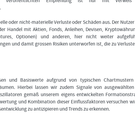
 veröffentlichten Empfehlung ist nur mit Verweis
.
ielle oder nicht-materielle Verluste oder Schäden aus. Der Nutzer
der Handel mit Aktien, Fonds, Anleihen, Devisen, Kryptowähru
Futures, Optionen) und anderen, hier nicht weiter aufgefü
en und damit grossen Risiken unterworfen ist, die zu Verluste
assen und Basiswerte aufgrund von typischen Chartmustern
träumen. Hierbei lassen wir zudem Signale von ausgewählte
szillatoren gemäß unserem eigens entwickelten Formationstr
wertung und Kombination dieser Einflussfaktoren versuchen wir
sentwicklung zu antizipieren und Trends zu erkennen.