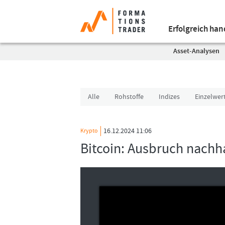
Erfolgreich ha
Asset-Analysen
Alle
Rohstoffe
Indizes
Einzelwer
16.12.2024 11:06
Krypto
Bitcoin: Ausbruch nachha