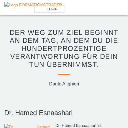
LOGIN
Benutzer (E-Mail-Adresse in Kleinschrift)
DER WEG ZUM ZIEL BEGINNT
AN DEM TAG, AN DEM DU DIE
Passwort
HUNDERTPROZENTIGE
VERANTWORTUNG FÜR DEIN
Angemeldet bleiben
TUN ÜBERNIMMST.
LOGIN
Dante Alighieri
Passwort vergessen
Ich bin neu, und jetzt?
Das Formationstrader Programm bietet unterschiedliche User-Pakete.
Bitte klicken Sie unten auf „Formationstrader werden“, und finden Sie
Dr. Hamed Esnaashari
auf unserem Online-Shop das passende Angebot.
Dr. Hamed Esnaashari ist