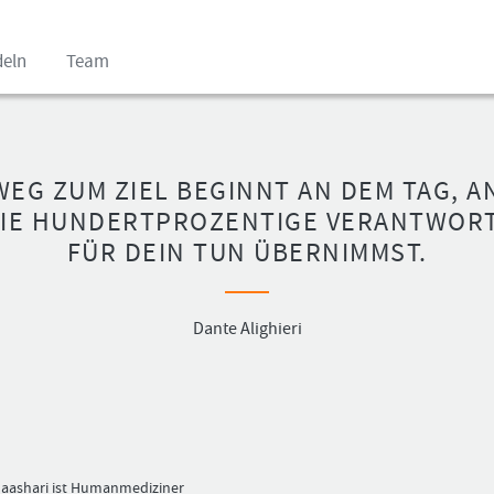
deln
Team
WEG ZUM ZIEL BEGINNT AN DEM TAG, A
DIE HUNDERTPROZENTIGE VERANTWOR
FÜR DEIN TUN ÜBERNIMMST.
Benutzer
Ich
(E-
bin
Mail-
neu,
Adresse
und
Dante Alighieri
in
jetzt?
Kleinschrift)
Das
Formationstrader
Programm
Passwort
bietet
unterschiedliche
User-
Pakete.
aashari ist Humanmediziner