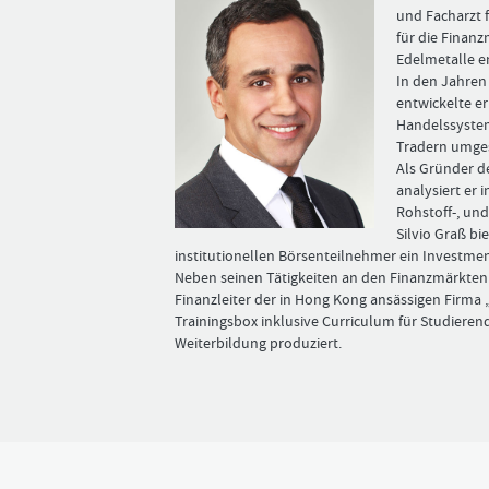
und Facharzt f
für die Finan
Edel­metalle e
In den Jahren
entwickelte e
Handelssystem
Tradern umges
Als Gründer 
analysiert er i
Rohstoff-, un
Silvio Graß ­bi
institutionellen Börsenteilnehmer ein Investmen
Neben seinen Tätigkeiten an den Finanzmärkten 
Finanzleiter der in Hong Kong ansässigen Firma „
Trainingsbox inklusive Curriculum für Studieren
Weiterbildung produziert.