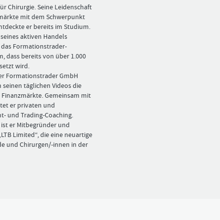
Bitte
Angemeldet
FORMATIONSTRADER
ür Chirurgie. ­Seine Leidenschaft
klicken
bleiben
WERDEN
zmärkte mit dem Schwerpunkt
Sie
ntdeckte er bereits im Studium.
unten
 seines aktiven Handels
auf
LOGIN
r das Formationstrader-
„Formationstrader
, dass bereits von über 1.000
werden“,
Passwort
und
etzt wird.
vergessen
finden
der Formationstrader GmbH
Sie
n seinen täglichen ­Videos die
auf
d Finanzmärkte. Gemeinsam mit
unserem
etet er privaten und
Online-
t- und ­Trading-Coaching.
Shop
ist er Mitbegründer und
das
LTB Limited“, die eine neuartige
passende
de und Chirurgen/-innen in der
Angebot.