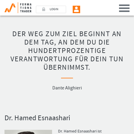
LOGIN
DER WEG ZUM ZIEL BEGINNT AN
Benutzer (E-Mail-Adresse in Kleinschrift)
DEM TAG, AN DEM DU DIE
HUNDERTPROZENTIGE
Passwort
VERANTWORTUNG FÜR DEIN TUN
ÜBERNIMMST.
Angemeldet bleiben
LOGIN
Dante Alighieri
Passwort vergessen
Ich bin neu, und jetzt?
Dr. Hamed Esnaashari
Das Formationstrader Programm bietet unterschiedliche User-Pakete. Bitte
klicken Sie unten auf „Formationstrader werden“, und finden Sie auf
unserem Online-Shop das passende Angebot.
Dr. Hamed Esnaashari ist