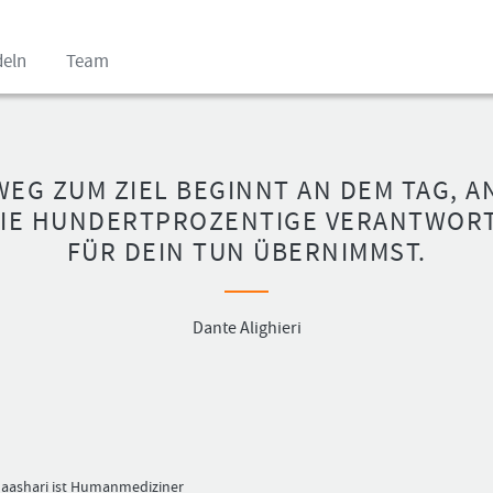
deln
Team
WEG ZUM ZIEL BEGINNT AN DEM TAG, A
DIE HUNDERTPROZENTIGE VERANTWOR
FÜR DEIN TUN ÜBERNIMMST.
Benutzer
Ich
(E-
bin
Mail-
neu,
Adresse
und
Dante Alighieri
in
jetzt?
Kleinschrift)
Das
Formationstrader
Programm
Passwort
bietet
unterschiedliche
User-
Pakete.
aashari ist Humanmediziner