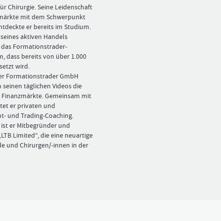
Bitte
Angemeldet
FORMATIONSTRADER
ür Chirurgie. ­Seine Leidenschaft
klicken
bleiben
WERDEN
zmärkte mit dem Schwerpunkt
Sie
ntdeckte er bereits im Studium.
unten
 seines aktiven Handels
auf
LOGIN
r das Formationstrader-
„Formationstrader
, dass bereits von über 1.000
werden“,
Passwort
und
etzt wird.
vergessen
finden
der Formationstrader GmbH
Sie
n seinen täglichen ­Videos die
auf
d Finanzmärkte. Gemeinsam mit
unserem
etet er privaten und
Online-
t- und ­Trading-Coaching.
Shop
ist er Mitbegründer und
das
LTB Limited“, die eine neuartige
passende
de und Chirurgen/-innen in der
Angebot.