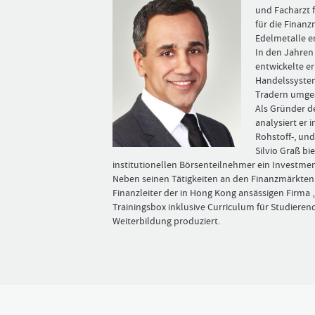
und Facharzt f
für die Finan
Edel­metalle e
In den Jahren
entwickelte e
Handelssystem
Tradern umges
Als Gründer 
analysiert er i
Rohstoff-, un
Silvio Graß ­bi
institutionellen Börsenteilnehmer ein Investmen
Neben seinen Tätigkeiten an den Finanzmärkten 
Finanzleiter der in Hong Kong ansässigen Firma „
Trainingsbox inklusive Curriculum für Studieren
Weiterbildung produziert.