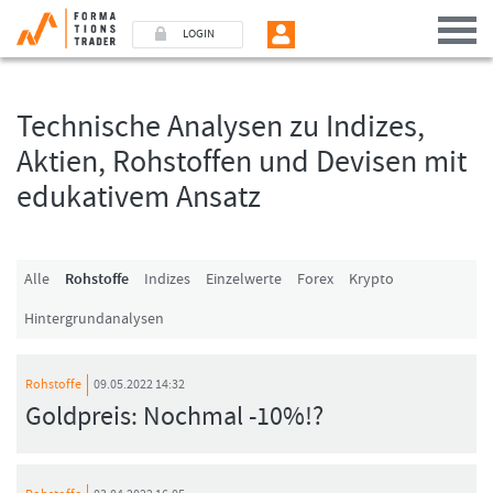
LOGIN
Technische Analysen zu Indizes,
Benutzer (E-Mail-Adresse in Kleinschrift)
Aktien, Rohstoffen und Devisen mit
edukativem Ansatz
Passwort
Angemeldet bleiben
Alle
Rohstoffe
Indizes
Einzelwerte
Forex
Krypto
Hintergrundanalysen
LOGIN
Passwort vergessen
Rohstoffe
09.05.2022 14:32
Ich bin neu, und jetzt?
Goldpreis: Nochmal -10%!?
Das Formationstrader Programm bietet unterschiedliche User-Pakete. Bitte
klicken Sie unten auf „Formationstrader werden“, und finden Sie auf
unserem Online-Shop das passende Angebot.