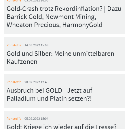
Rohstoffe
03.04.2022 16:05
Gold-Crash trotz Rekordinflation? | Dazu
Barrick Gold, Newmont Mining,
Wheaton Precious, HarmonyGold
FORMATIONSTRADER WERDEN
Rohstoffe
14.03.2022 15:08
Gold und Silber: Meine unmittelbaren
Kaufzonen
Rohstoffe
20.02.2022 12:45
Ausbruch bei GOLD - Jetzt auf
Palladium und Platin setzen?!
Rohstoffe
05.02.2022 15:04
Gold: Kriege ich wieder auf die Fresse?