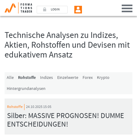
LOGIN
Technische Analysen zu Indizes,
Benutzer (E-Mail-Adresse in Kleinschrift)
Aktien, Rohstoffen und Devisen mit
edukativem Ansatz
Passwort
Angemeldet bleiben
Alle
Rohstoffe
Indizes
Einzelwerte
Forex
Krypto
Hintergrundanalysen
LOGIN
Passwort vergessen
Rohstoffe
24.10.2025 15:05
Ich bin neu, und jetzt?
Silber: MASSIVE PROGNOSEN! DUMME
Das Formationstrader Programm bietet unterschiedliche User-Pakete. Bitte
ENTSCHEIDUNGEN!
klicken Sie unten auf „Formationstrader werden“, und finden Sie auf
unserem Online-Shop das passende Angebot.