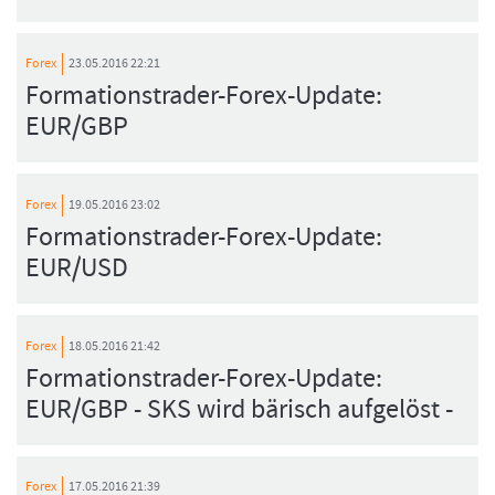
Forex
23.05.2016 22:21
Formationstrader-Forex-Update:
FORMATIONSTRADER WERDEN
EUR/GBP
Forex
19.05.2016 23:02
Formationstrader-Forex-Update:
EUR/USD
Forex
18.05.2016 21:42
Formationstrader-Forex-Update:
EUR/GBP - SKS wird bärisch aufgelöst -
Forex
17.05.2016 21:39