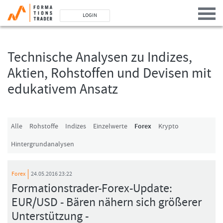
LOGIN
Technische Analysen zu Indizes,
Benutzer (E-Mail-Adresse in Kleinschrift)
Aktien, Rohstoffen und Devisen mit
edukativem Ansatz
Passwort
Angemeldet bleiben
Alle
Rohstoffe
Indizes
Einzelwerte
Forex
Krypto
Hintergrundanalysen
LOGIN
Passwort vergessen
Forex
24.05.2016 23:22
Ich bin neu, und jetzt?
Formationstrader-Forex-Update:
Das Formationstrader Programm bietet unterschiedliche User-Pakete. Bitte
EUR/USD - Bären nähern sich größerer
klicken Sie unten auf „Formationstrader werden“, und finden Sie auf
unserem Online-Shop das passende Angebot.
Unterstützung -