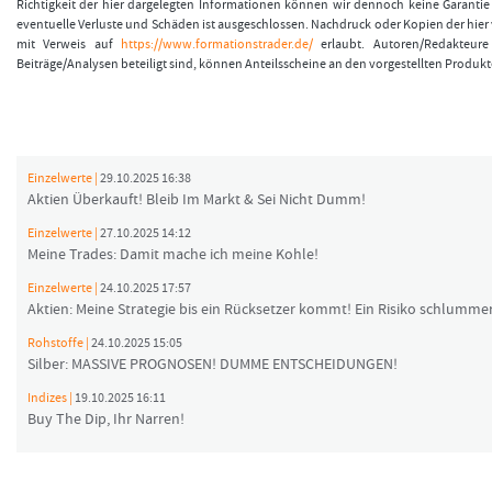
Richtigkeit der hier dargelegten Informationen können wir dennoch keine Garanti
eventuelle Verluste und Schäden ist ausgeschlossen. Nachdruck oder Kopien der hier v
mit Verweis auf
https://www.formationstrader.de/
erlaubt. Autoren/Redakteure 
Beiträge/Analysen beteiligt sind, können Anteilsscheine an den vorgestellten Produkt
Einzelwerte |
29.10.2025 16:38
Aktien Überkauft! Bleib Im Markt & Sei Nicht Dumm!
Einzelwerte |
27.10.2025 14:12
Meine Trades: Damit mache ich meine Kohle!
Einzelwerte |
24.10.2025 17:57
Aktien: Meine Strategie bis ein Rücksetzer kommt! Ein Risiko schlummer
Rohstoffe |
24.10.2025 15:05
Silber: MASSIVE PROGNOSEN! DUMME ENTSCHEIDUNGEN!
Indizes |
19.10.2025 16:11
Buy The Dip, Ihr Narren!