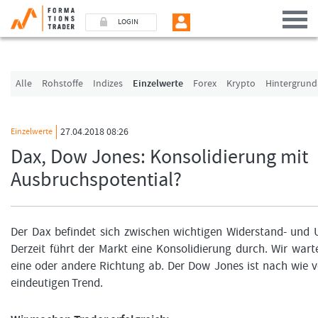
LOGIN
Benutzer (E-Mail-Adresse in Kleinschrift)
Alle
Rohstoffe
Indizes
Einzelwerte
Forex
Krypto
Hintergrund
Passwort
27.04.2018 08:26
Einzelwerte
Dax, Dow Jones: Konsolidierung mit
Angemeldet bleiben
Ausbruchspotential?
LOGIN
Passwort vergessen
Der Dax befindet sich zwischen wichtigen Widerstand- und
Derzeit führt der Markt eine Konsolidierung durch. Wir wart
Ich bin neu, und jetzt?
eine oder andere Richtung ab. Der Dow Jones ist nach wie 
Das Formationstrader Programm bietet unterschiedliche User-Pakete. Bitte klicken
eindeutigen Trend.
„Formationstrader werden“, und finden Sie auf unserem Online-Shop das passen